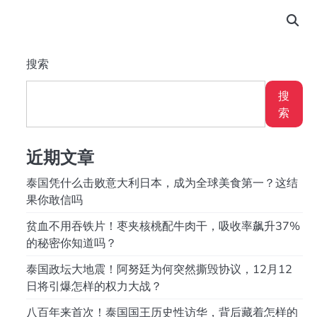
搜索
搜
索
近期文章
泰国凭什么击败意大利日本，成为全球美食第一？这结
果你敢信吗
贫血不用吞铁片！枣夹核桃配牛肉干，吸收率飙升37%
的秘密你知道吗？
泰国政坛大地震！阿努廷为何突然撕毁协议，12月12
日将引爆怎样的权力大战？
八百年来首次！泰国国王历史性访华，背后藏着怎样的