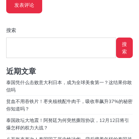
搜索
搜
索
近期文章
泰国凭什么击败意大利日本，成为全球美食第一？这结果你敢
信吗
贫血不用吞铁片！枣夹核桃配牛肉干，吸收率飙升37%的秘密
你知道吗？
泰国政坛大地震！阿努廷为何突然撕毁协议，12月12日将引
爆怎样的权力大战？