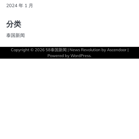
2024 年 1 月
分类
泰国新闻
Copyright © 2026
58泰国新闻
| News Revolution by
Ascendoor
|
Powered by
WordPress
.