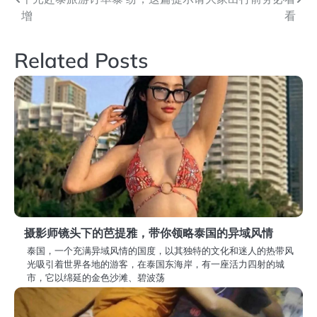
章
增
看
导
Related Posts
航
摄影师镜头下的芭提雅，带你领略泰国的异域风情
泰国，一个充满异域风情的国度，以其独特的文化和迷人的热带风
光吸引着世界各地的游客，在泰国东海岸，有一座活力四射的城
市，它以绵延的金色沙滩、碧波荡