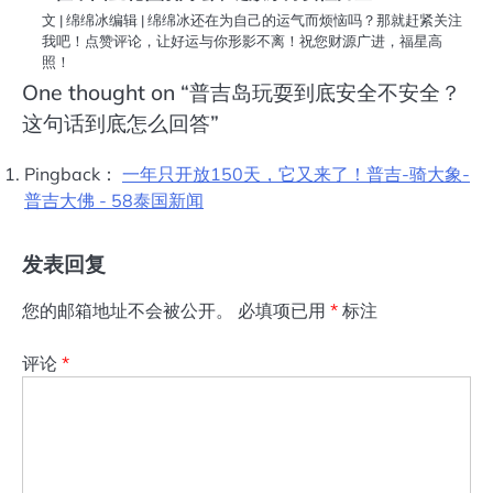
文 | 绵绵冰编辑 | 绵绵冰还在为自己的运气而烦恼吗？那就赶紧关注
我吧！点赞评论，让好运与你形影不离！祝您财源广进，福星高
照！
One thought on “
普吉岛玩耍到底安全不安全？
这句话到底怎么回答
”
Pingback：
一年只开放150天，它又来了！普吉-骑大象-
普吉大佛 - 58泰国新闻
发表回复
您的邮箱地址不会被公开。
必填项已用
*
标注
评论
*