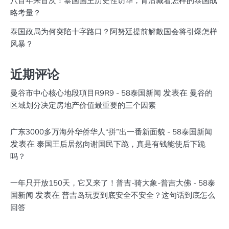
八百年来首次！泰国国王历史性访华，背后藏着怎样的泰国战
略考量？
泰国政局为何突陷十字路口？阿努廷提前解散国会将引爆怎样
风暴？
近期评论
发表在
曼谷市中心核心地段項目R9R9 - 58泰国新闻
曼谷的
区域划分决定房地产价值最重要的三个因素
广东3000多万海外华侨华人“拼”出一番新面貌 - 58泰国新闻
发表在
泰国王后居然向谢国民下跪，真是有钱能使后下跪
吗？
一年只开放150天，它又来了！普吉-骑大象-普吉大佛 - 58泰
发表在
国新闻
普吉岛玩耍到底安全不安全？这句话到底怎么
回答