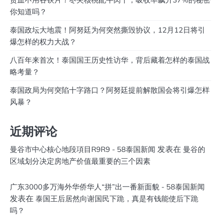
你知道吗？
泰国政坛大地震！阿努廷为何突然撕毁协议，12月12日将引
爆怎样的权力大战？
八百年来首次！泰国国王历史性访华，背后藏着怎样的泰国战
略考量？
泰国政局为何突陷十字路口？阿努廷提前解散国会将引爆怎样
风暴？
近期评论
发表在
曼谷市中心核心地段項目R9R9 - 58泰国新闻
曼谷的
区域划分决定房地产价值最重要的三个因素
广东3000多万海外华侨华人“拼”出一番新面貌 - 58泰国新闻
发表在
泰国王后居然向谢国民下跪，真是有钱能使后下跪
吗？