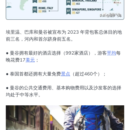
埃里温、巴库和曼谷被宣布为 2023 年背包客总体目的地
前三名，河内和首尔跻身前五名。
● 曼谷拥有最好的酒店选择（992家酒店），游客
平均
每
晚花费17
美元
；
● 泰国首都还拥有大量免费
景点
（超过460个）；
● 曼谷的公共交通费用、基本购物费用以及沙发客的选择
均处于中等水平。