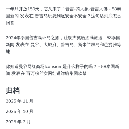
一年只开放150天，它又来了！普吉-骑大象-普吉大佛 - 58泰
发表在
国新闻
普吉岛玩耍到底安全不安全？这句话到底怎么
回答
2024年泰国普吉岛环岛之旅，让欢声笑语洒满旅途 - 58泰国
发表在
新闻
曼谷、大城府、普吉岛、斯米兰群岛和芭提雅等
地
你知道曼谷网红商场Iconsiam是什么样子的吗？ - 58泰国新
发表在
闻
百万粉丝女网红遭诈骗集团软禁
归档
2025 年 11 月
2025 年 10 月
2025 年 7 月