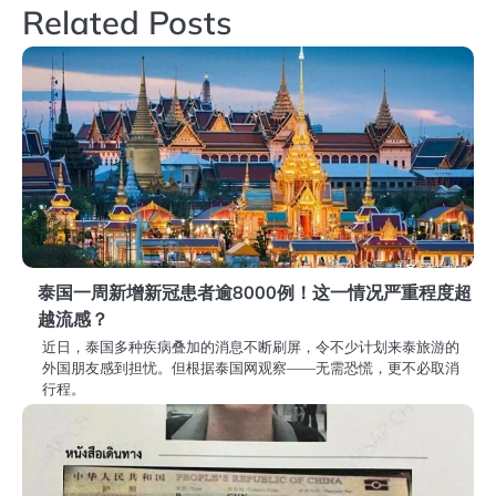
导
Related Posts
航
泰国一周新增新冠患者逾8000例！这一情况严重程度超
越流感？
近日，泰国多种疾病叠加的消息不断刷屏，令不少计划来泰旅游的
外国朋友感到担忧。但根据泰国网观察——无需恐慌，更不必取消
行程。