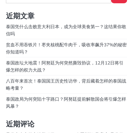
近期文章
泰国凭什么击败意大利日本，成为全球美食第一？这结果你敢
信吗
贫血不用吞铁片！枣夹核桃配牛肉干，吸收率飙升37%的秘密
你知道吗？
泰国政坛大地震！阿努廷为何突然撕毁协议，12月12日将引
爆怎样的权力大战？
八百年来首次！泰国国王历史性访华，背后藏着怎样的泰国战
略考量？
泰国政局为何突陷十字路口？阿努廷提前解散国会将引爆怎样
风暴？
近期评论