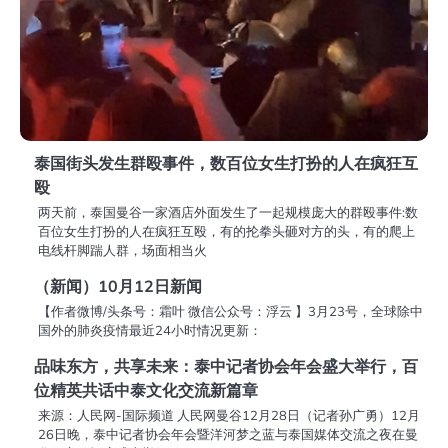
泰国街头发生群殴事件，数百位女生打扮的人在疯狂互
殴
两天前，泰国曼谷一家酒店外面发生了一起规模庞大的群殴事件:数
百位女生打扮的人在疯狂互殴，有的抡拳头砸对方的头，有的爬上
电线杆脚踹人群，场面相当火
（新闻）10月12日新闻
【作者微博/头条号：霜叶 微信公众号：浮云 】3月23号，全球除中
国外的肺炎疫情最近24小时情况更新：
品味东方，共享未来：泰中记者协会年会盛大举行，百
位精英共话中泰文化交流新篇章
来源：人民网-国际频道 人民网曼谷12月28日（记者孙广勇）12月
26日晚，泰中记者协会年会暨洋河梦之蓝与泰国媒体交流之夜在曼