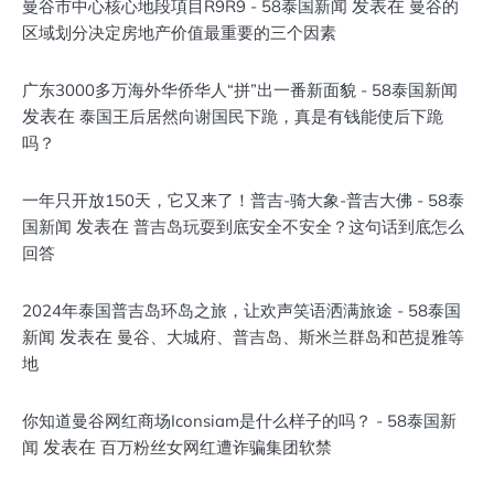
发表在
曼谷市中心核心地段項目R9R9 - 58泰国新闻
曼谷的
区域划分决定房地产价值最重要的三个因素
广东3000多万海外华侨华人“拼”出一番新面貌 - 58泰国新闻
发表在
泰国王后居然向谢国民下跪，真是有钱能使后下跪
吗？
一年只开放150天，它又来了！普吉-骑大象-普吉大佛 - 58泰
发表在
国新闻
普吉岛玩耍到底安全不安全？这句话到底怎么
回答
2024年泰国普吉岛环岛之旅，让欢声笑语洒满旅途 - 58泰国
发表在
新闻
曼谷、大城府、普吉岛、斯米兰群岛和芭提雅等
地
你知道曼谷网红商场Iconsiam是什么样子的吗？ - 58泰国新
发表在
闻
百万粉丝女网红遭诈骗集团软禁