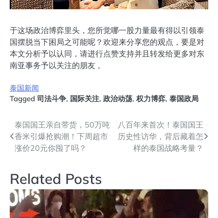
于这场政治博弈里头，您所觉哪一股力量最有得以引领泰
国摆脱当下困局之可能呢？欢迎来分享您的观点，要是对
本文分析予以认同，请进行点赞支持并且转发给更多对东
南亚事务予以关注的朋友 。
泰国新闻
Tagged
司法斗争
,
国际关注
,
政治动荡
,
权力博弈
,
泰国政局
文
泰国国王亲自带货，50万吨
八百年来首次！泰国国王
香米引爆抢购潮！下周超市
历史性访华，背后藏着怎
章
涨价20元你囤了吗？
样的泰国战略考量？
导
Related Posts
航