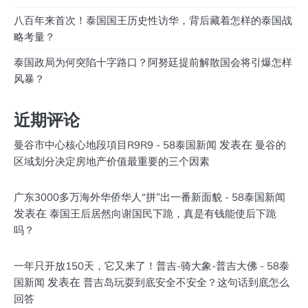
八百年来首次！泰国国王历史性访华，背后藏着怎样的泰国战
略考量？
泰国政局为何突陷十字路口？阿努廷提前解散国会将引爆怎样
风暴？
近期评论
发表在
曼谷市中心核心地段項目R9R9 - 58泰国新闻
曼谷的
区域划分决定房地产价值最重要的三个因素
广东3000多万海外华侨华人“拼”出一番新面貌 - 58泰国新闻
发表在
泰国王后居然向谢国民下跪，真是有钱能使后下跪
吗？
一年只开放150天，它又来了！普吉-骑大象-普吉大佛 - 58泰
发表在
国新闻
普吉岛玩耍到底安全不安全？这句话到底怎么
回答