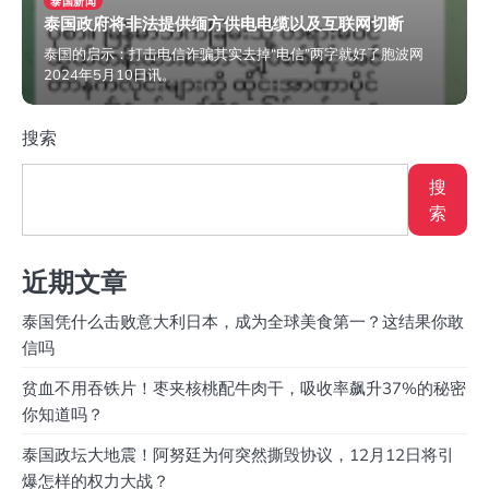
泰国新闻
泰国政府将非法提供缅方供电电缆以及互联网切断
泰国的启示：打击电信诈骗其实去掉“电信”两字就好了胞波网
2024年5月10日讯。
2024年5月16日
搜索
搜
索
近期文章
泰国凭什么击败意大利日本，成为全球美食第一？这结果你敢
信吗
贫血不用吞铁片！枣夹核桃配牛肉干，吸收率飙升37%的秘密
你知道吗？
泰国政坛大地震！阿努廷为何突然撕毁协议，12月12日将引
爆怎样的权力大战？