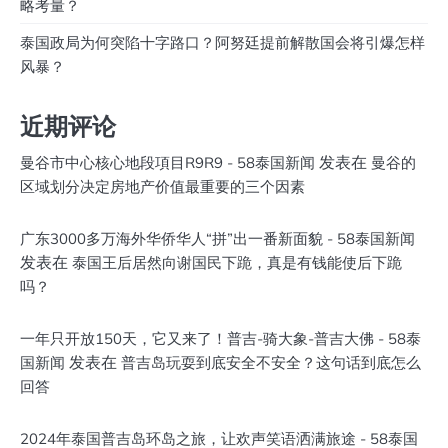
略考量？
泰国政局为何突陷十字路口？阿努廷提前解散国会将引爆怎样
风暴？
近期评论
发表在
曼谷市中心核心地段項目R9R9 - 58泰国新闻
曼谷的
区域划分决定房地产价值最重要的三个因素
广东3000多万海外华侨华人“拼”出一番新面貌 - 58泰国新闻
发表在
泰国王后居然向谢国民下跪，真是有钱能使后下跪
吗？
一年只开放150天，它又来了！普吉-骑大象-普吉大佛 - 58泰
发表在
国新闻
普吉岛玩耍到底安全不安全？这句话到底怎么
回答
2024年泰国普吉岛环岛之旅，让欢声笑语洒满旅途 - 58泰国