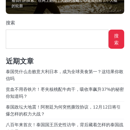
着我们的探索。在网上翻阅了无数的攻略，心里虽然有了个大概
的轮廓
2024年12月19日
搜索
搜
索
近期文章
泰国凭什么击败意大利日本，成为全球美食第一？这结果你敢
信吗
贫血不用吞铁片！枣夹核桃配牛肉干，吸收率飙升37%的秘密
你知道吗？
泰国政坛大地震！阿努廷为何突然撕毁协议，12月12日将引
爆怎样的权力大战？
八百年来首次！泰国国王历史性访华，背后藏着怎样的泰国战