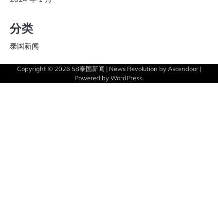
分类
泰国新闻
Copyright © 2026
58泰国新闻
| News Revolution by
Ascendoor
|
Powered by
WordPress
.