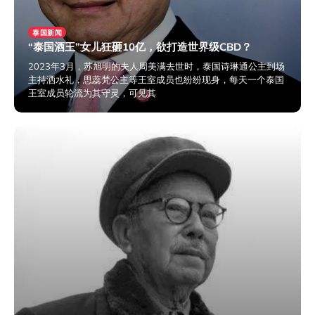
泰国新闻
“泰国酒王”女儿狂砸10亿，欲打造世界级CBD？
2023年3月，苏旭明的夫人周美满去世时，泰国诗琳通公主到场
主持洒水礼，思蕊梵公主等王室成员也纷纷现身，每天一个泰国
王室成员轮流为其守灵，可见其
2024年2月6日