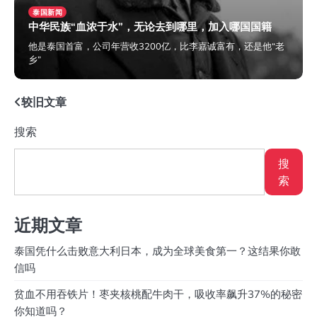
泰国新闻
中华民族“血浓于水”，无论去到哪里，加入哪国国籍
他是泰国首富，公司年营收3200亿，比李嘉诚富有，还是他“老
乡”
2024年2月5日
文
较旧文章
章
搜索
导
搜
航
索
近期文章
泰国凭什么击败意大利日本，成为全球美食第一？这结果你敢
信吗
贫血不用吞铁片！枣夹核桃配牛肉干，吸收率飙升37%的秘密
你知道吗？