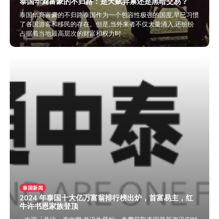
泰国华裔富豪的不归路：是天赋异禀还是黑暗交易？
泰国华裔富豪的不归路泰国作为一个包容性极强的国度,早已习惯
了各国游客和移民的存在。但是,当外来者不仅大量涌入,还纷纷
占据着当地最高层次的财富和权力时
2024年11月18日
泰国新闻
2024 年泰国十大亿万富翁排行榜出炉，首富易主，红
牛许书恩家族登顶