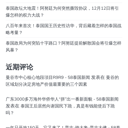
泰国政坛大地震！阿努廷为何突然撕毁协议，12月12日将引
爆怎样的权力大战？
八百年来首次！泰国国王历史性访华，背后藏着怎样的泰国战
略考量？
泰国政局为何突陷十字路口？阿努廷提前解散国会将引爆怎样
风暴？
近期评论
发表在
曼谷市中心核心地段項目R9R9 - 58泰国新闻
曼谷的
区域划分决定房地产价值最重要的三个因素
广东3000多万海外华侨华人“拼”出一番新面貌 - 58泰国新闻
发表在
泰国王后居然向谢国民下跪，真是有钱能使后下跪
吗？
一年只开放150天，它又来了！普吉-骑大象-普吉大佛 - 58泰