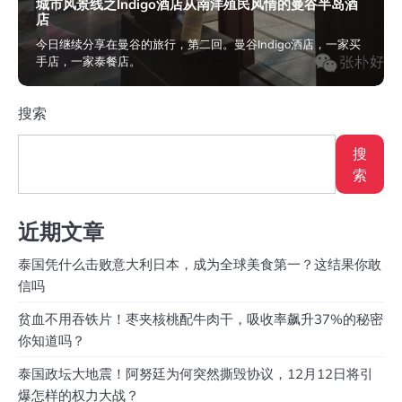
城市风景线之Indigo酒店从南洋殖民风情的曼谷半岛酒
店
今日继续分享在曼谷的旅行，第二回。曼谷Indigo酒店，一家买
手店，一家泰餐店。
2024年2月27日
搜索
搜
索
近期文章
泰国凭什么击败意大利日本，成为全球美食第一？这结果你敢
信吗
贫血不用吞铁片！枣夹核桃配牛肉干，吸收率飙升37%的秘密
你知道吗？
泰国政坛大地震！阿努廷为何突然撕毁协议，12月12日将引
爆怎样的权力大战？