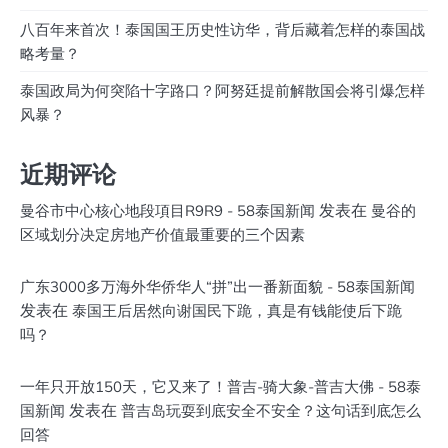
八百年来首次！泰国国王历史性访华，背后藏着怎样的泰国战
略考量？
泰国政局为何突陷十字路口？阿努廷提前解散国会将引爆怎样
风暴？
近期评论
发表在
曼谷市中心核心地段項目R9R9 - 58泰国新闻
曼谷的
区域划分决定房地产价值最重要的三个因素
广东3000多万海外华侨华人“拼”出一番新面貌 - 58泰国新闻
发表在
泰国王后居然向谢国民下跪，真是有钱能使后下跪
吗？
一年只开放150天，它又来了！普吉-骑大象-普吉大佛 - 58泰
发表在
国新闻
普吉岛玩耍到底安全不安全？这句话到底怎么
回答