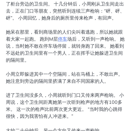
了柜台旁边的卫生间。 十几分钟后，小周刚从卫生间走出
去，正在门口等朋友，突然听到连续三声枪响：“砰、砰、
砰”。 小周回忆，她身后的厕所里传来枪声，有回声。
她呆在那里，看到商场里的人们尖叫着逃跑，所以她就跟
着大家一起跑。 跑到M层
停车
场后，又听到一声枪响。 她
说，当时她不敢在停车场停留，就转身跑了回来。 她看到
不远处的卫生间里有一个男人，正在挥手让她躲进卫生间
的隔间里。
小周立即躲进其中一个空隔间，站在马桶上，不敢出声。
她注意到旁边的隔间里挤满了来自不同国家的人。
进了卫生间没多久，小周就听到门口又传来两声枪响。 小
周说，这个卫生间距离她第一次听到枪声的地方有100多
米。 这一次的枪声比前两次更大更近。 “当时我的心跳得
很快，因为我害怕有人冲进来。”
大约二十分钟后，另一个方向又传来一声枪响。