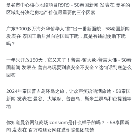
发表在
曼谷市中心核心地段項目R9R9 - 58泰国新闻
曼谷的
区域划分决定房地产价值最重要的三个因素
广东3000多万海外华侨华人“拼”出一番新面貌 - 58泰国新闻
发表在
泰国王后居然向谢国民下跪，真是有钱能使后下跪
吗？
一年只开放150天，它又来了！普吉-骑大象-普吉大佛 - 58泰
发表在
国新闻
普吉岛玩耍到底安全不安全？这句话到底怎么
回答
2024年泰国普吉岛环岛之旅，让欢声笑语洒满旅途 - 58泰国
发表在
新闻
曼谷、大城府、普吉岛、斯米兰群岛和芭提雅等
地
你知道曼谷网红商场Iconsiam是什么样子的吗？ - 58泰国新
发表在
闻
百万粉丝女网红遭诈骗集团软禁