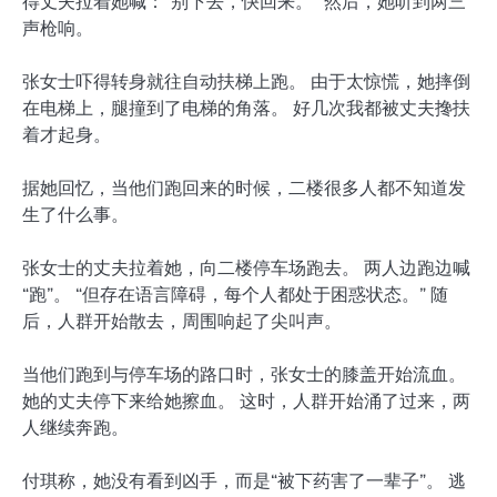
得丈夫拉着她喊：“别下去，快回来。” 然后，她听到两三
声枪响。
张女士吓得转身就往自动扶梯上跑。 由于太惊慌，她摔倒
在电梯上，腿撞到了电梯的角落。 好几次我都被丈夫搀扶
着才起身。
据她回忆，当他们跑回来的时候，二楼很多人都不知道发
生了什么事。
张女士的丈夫拉着她，向二楼停车场跑去。 两人边跑边喊
“跑”。 “但存在语言障碍，每个人都处于困惑状态。” 随
后，人群开始散去，周围响起了尖叫声。
当他们跑到与停车场的路口时，张女士的膝盖开始流血。
她的丈夫停下来给她擦血。 这时，人群开始涌了过来，两
人继续奔跑。
付琪称，她没有看到凶手，而是“被下药害了一辈子”。 逃