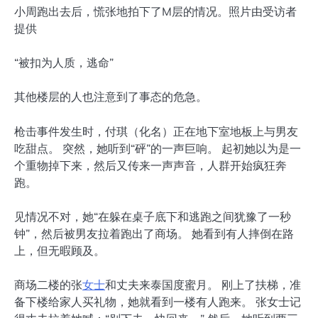
小周跑出去后，慌张地拍下了M层的情况。照片由受访者
提供
“被扣为人质，逃命”
其他楼层的人也注意到了事态的危急。
枪击事件发生时，付琪（化名）正在地下室地板上与男友
吃甜点。 突然，她听到“砰”的一声巨响。 起初她以为是一
个重物掉下来，然后又传来一声声音，人群开始疯狂奔
跑。
见情况不对，她“在躲在桌子底下和逃跑之间犹豫了一秒
钟”，然后被男友拉着跑出了商场。 她看到有人摔倒在路
上，但无暇顾及。
商场二楼的张
女士
和丈夫来泰国度蜜月。 刚上了扶梯，准
备下楼给家人买礼物，她就看到一楼有人跑来。 张女士记