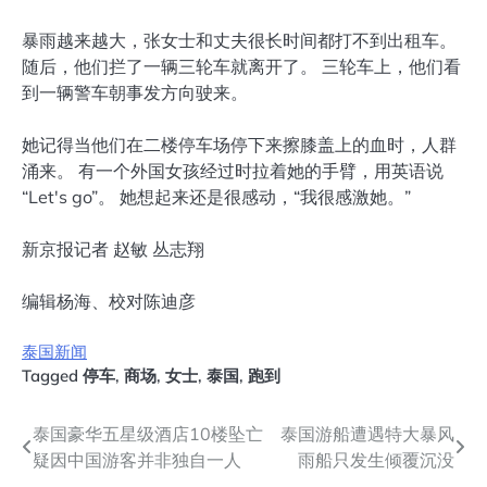
暴雨越来越大，张女士和丈夫很长时间都打不到出租车。
随后，他们拦了一辆三轮车就离开了。 三轮车上，他们看
到一辆警车朝事发方向驶来。
她记得当他们在二楼停车场停下来擦膝盖上的血时，人群
涌来。 有一个外国女孩经过时拉着她的手臂，用英语说
“Let's go”。 她想起来还是很感动，“我很感激她。”
新京报记者 赵敏 丛志翔
编辑杨海、校对陈迪彦
泰国新闻
Tagged
停车
,
商场
,
女士
,
泰国
,
跑到
文
泰国豪华五星级酒店10楼坠亡
泰国游船遭遇特大暴风
疑因中国游客并非独自一人
雨船只发生倾覆沉没
章