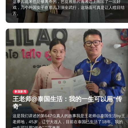
这事儿说来也是够离奇的，芭提雅那片海滩边上闹出了一出好
戏，几个外国女子在那儿上演全武行，这场面可真是让人瞠目结
舌。
2024年11月14日
泰国新闻
王老师@泰国生活：我的一生可以用“传
奇”
这是我们讲述的第647位真人的故事我是王老师@泰国生活by王
老师地，45岁，辽宁大连人，目前在泰国已生活了18年。我的
一生可以用“传奇”二字来形