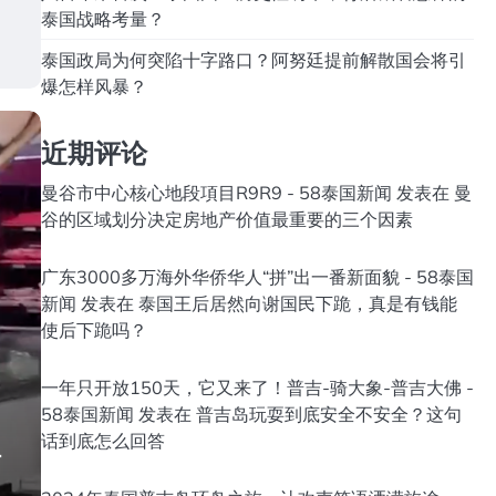
泰国战略考量？
泰国政局为何突陷十字路口？阿努廷提前解散国会将引
爆怎样风暴？
近期评论
曼谷市中心核心地段項目R9R9 - 58泰国新闻
发表在
曼
谷的区域划分决定房地产价值最重要的三个因素
广东3000多万海外华侨华人“拼”出一番新面貌 - 58泰国
新闻
发表在
泰国王后居然向谢国民下跪，真是有钱能
使后下跪吗？
一年只开放150天，它又来了！普吉-骑大象-普吉大佛 -
58泰国新闻
发表在
普吉岛玩耍到底安全不安全？这句
话到底怎么回答
行