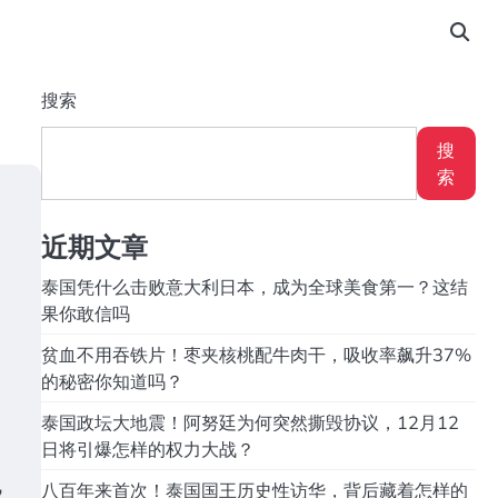
搜索
搜
索
近期文章
泰国凭什么击败意大利日本，成为全球美食第一？这结
果你敢信吗
贫血不用吞铁片！枣夹核桃配牛肉干，吸收率飙升37%
的秘密你知道吗？
泰国政坛大地震！阿努廷为何突然撕毁协议，12月12
日将引爆怎样的权力大战？
，
八百年来首次！泰国国王历史性访华，背后藏着怎样的