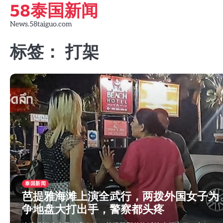
58泰国新闻
Skip
to
News.58taiguo.com
content
标签：
打架
泰国新闻
芭提雅海滩上演全武行，两拨外国女子为
争地盘大打出手，警察都头疼