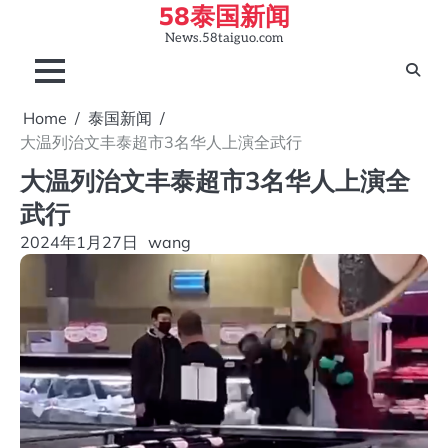
58泰国新闻
Skip
to
News.58taiguo.com
content
Home
泰国新闻
大温列治文丰泰超市3名华人上演全武行
大温列治文丰泰超市3名华人上演全
武行
2024年1月27日
wang