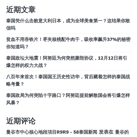
近期文章
泰国凭什么击败意大利日本，成为全球美食第一？这结果你敢
信吗
贫血不用吞铁片！枣夹核桃配牛肉干，吸收率飙升37%的秘密
你知道吗？
泰国政坛大地震！阿努廷为何突然撕毁协议，12月12日将引
爆怎样的权力大战？
八百年来首次！泰国国王历史性访华，背后藏着怎样的泰国战
略考量？
泰国政局为何突陷十字路口？阿努廷提前解散国会将引爆怎样
风暴？
近期评论
发表在
曼谷市中心核心地段項目R9R9 - 58泰国新闻
曼谷的