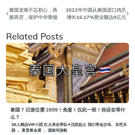
文
泰国龙将不忘初心，再
2022年中国从泰国进口鸡爪
接再厉，保护中华香烟
增长16.17%营业额达9亿元
章
导
Related Posts
航
泰国 7 日游仅需 2899！免签！仅此一班！你还在等什
么？
20人精品VIP小团 红火亲自带队✈沈阳起止 我们带金沙岛、东芭乐
园 ， 富贵黄金屋 ， 湄南河游船