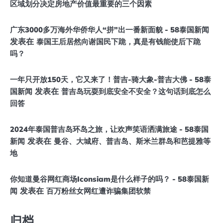
区域划分决定房地产价值最重要的三个因素
广东3000多万海外华侨华人“拼”出一番新面貌 - 58泰国新闻
发表在
泰国王后居然向谢国民下跪，真是有钱能使后下跪
吗？
一年只开放150天，它又来了！普吉-骑大象-普吉大佛 - 58泰
发表在
国新闻
普吉岛玩耍到底安全不安全？这句话到底怎么
回答
2024年泰国普吉岛环岛之旅，让欢声笑语洒满旅途 - 58泰国
发表在
新闻
曼谷、大城府、普吉岛、斯米兰群岛和芭提雅等
地
你知道曼谷网红商场Iconsiam是什么样子的吗？ - 58泰国新
发表在
闻
百万粉丝女网红遭诈骗集团软禁
归档