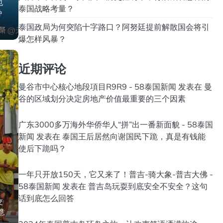
也
泰国战略考量？
种
泰国政局为何突陷十字路口？阿努廷提前解散国会将引
爆怎样风暴？
近期评论
曼谷市中心核心地段項目R9R9 - 58泰国新闻
发表在
曼
谷的区域划分决定房地产价值最重要的三个因素
广东3000多万海外华侨华人“拼”出一番新面貌 - 58泰国
新闻
发表在
泰国王后居然向谢国民下跪，真是有钱能
使后下跪吗？
一年只开放150天，它又来了！普吉-骑大象-普吉大佛 -
58泰国新闻
发表在
普吉岛玩耍到底安全不安全？这句
话到底怎么回答
交
意