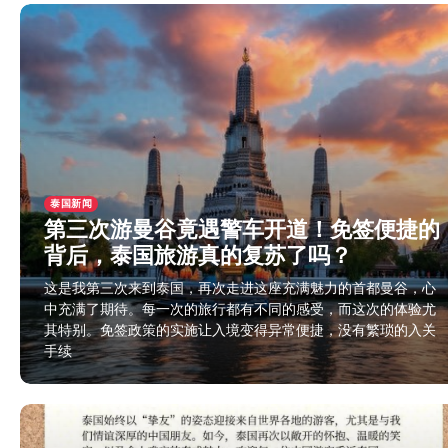
泰国新闻
第三次游曼谷竟遇警车开道！免签便捷的
背后，泰国旅游真的复苏了吗？
这是我第三次来到泰国，再次走进这座充满魅力的首都曼谷，心
中充满了期待。每一次的旅行都有不同的感受，而这次的体验尤
其特别。免签政策的实施让入境变得异常便捷，没有繁琐的入关
手续
2025年11月24日