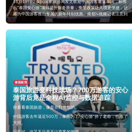
11月19日，泰国国家旅游局发文欢迎中国游客重返泰国，称推
出“泰国安心游”项目提升服务质量，免签政策让入境更便捷，还
将为中国游客推出专属的新年特别优惠。南都N视频记者注意到
2025年11月24日
泰国新闻
泰国旅游变科技战场？700万游客的安心
游背后竟是全程AI监控与数据追踪
你看看泰国旅游，像是在打仗似的。
中国游客去年逼近500万，泰国为了“安心游”拼了老命，也推了
大招。
只不过，这又不只是不让宰客的把戏