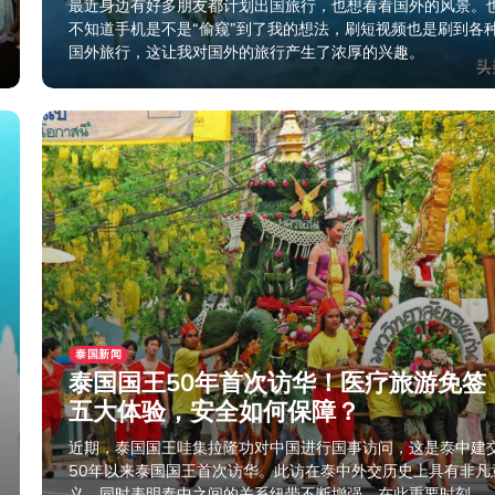
最近身边有好多朋友都计划出国旅行，也想看看国外的风景。
不知道手机是不是“偷窥”到了我的想法，刷短视频也是刷到各
国外旅行，这让我对国外的旅行产生了浓厚的兴趣。
2025年11月24日
泰国新闻
泰国国王50年首次访华！医疗旅游免签
五大体验，安全如何保障？
近期，泰国国王哇集拉隆功对中国进行国事访问，这是泰中建
50年以来泰国国王首次访华。此访在泰中外交历史上具有非凡
义，同时表明泰中之间的关系纽带不断增强。在此重要时刻