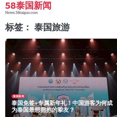
58泰国新闻
Skip
to
News.58taiguo.com
content
标签：
泰国旅游
泰国新闻
泰国免签+专属新年礼！中国游客为何成
为泰国最想拥抱的挚友？