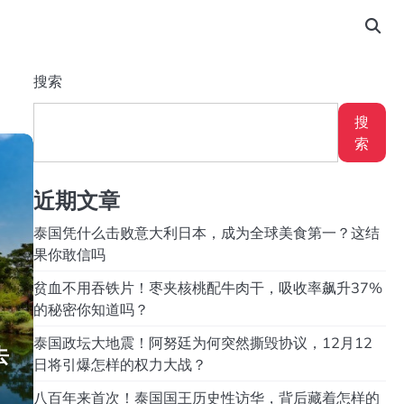
搜索
搜
索
近期文章
泰国凭什么击败意大利日本，成为全球美食第一？这结
果你敢信吗
贫血不用吞铁片！枣夹核桃配牛肉干，吸收率飙升37%
的秘密你知道吗？
泰国政坛大地震！阿努廷为何突然撕毁协议，12月12
去
日将引爆怎样的权力大战？
八百年来首次！泰国国王历史性访华，背后藏着怎样的