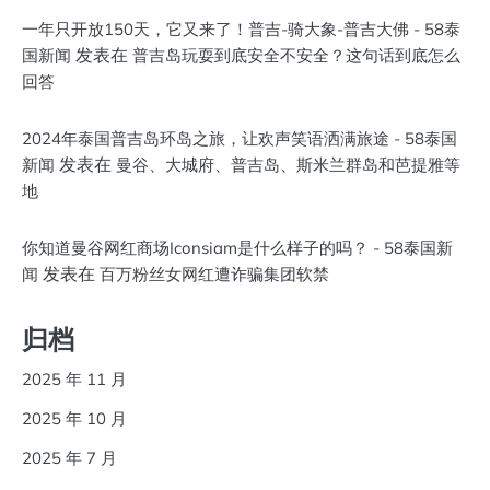
一年只开放150天，它又来了！普吉-骑大象-普吉大佛 - 58泰
发表在
国新闻
普吉岛玩耍到底安全不安全？这句话到底怎么
回答
2024年泰国普吉岛环岛之旅，让欢声笑语洒满旅途 - 58泰国
发表在
新闻
曼谷、大城府、普吉岛、斯米兰群岛和芭提雅等
地
你知道曼谷网红商场Iconsiam是什么样子的吗？ - 58泰国新
发表在
闻
百万粉丝女网红遭诈骗集团软禁
归档
2025 年 11 月
2025 年 10 月
2025 年 7 月