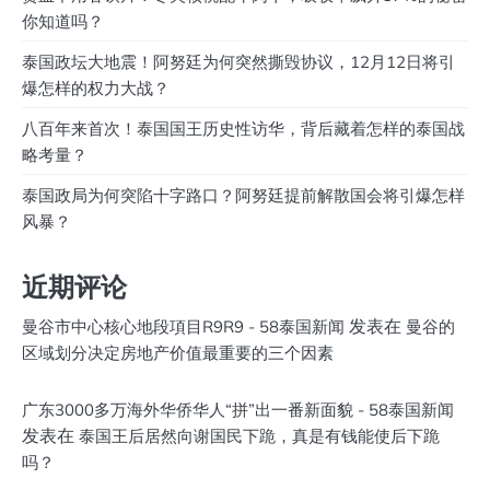
你知道吗？
泰国政坛大地震！阿努廷为何突然撕毁协议，12月12日将引
爆怎样的权力大战？
八百年来首次！泰国国王历史性访华，背后藏着怎样的泰国战
略考量？
泰国政局为何突陷十字路口？阿努廷提前解散国会将引爆怎样
风暴？
近期评论
发表在
曼谷市中心核心地段項目R9R9 - 58泰国新闻
曼谷的
区域划分决定房地产价值最重要的三个因素
广东3000多万海外华侨华人“拼”出一番新面貌 - 58泰国新闻
发表在
泰国王后居然向谢国民下跪，真是有钱能使后下跪
吗？