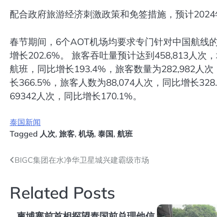
配合政府旅游经济刺激政策和免签措施，预计2024
春节期间，6个AOT机场均要求专门针对中国航线
增长202.6%。 旅客吞吐量预计达到458,813人次
航班，同比增长193.4%，旅客数量为282,982人
长366.5%，旅客人数为88,074人次，同比增长32
69342人次，同比增长170.1%。
泰国新闻
Tagged
人次
,
旅客
,
机场
,
泰国
,
航班
文
BIGC集团在水净华卫星城兴建霸级市场
章
Related Posts
导
航
柬埔寨前首相探望泰国前总理他信