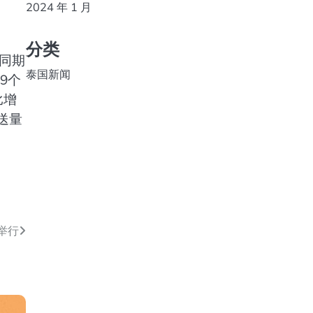
2024 年 1 月
分类
年同期
泰国新闻
9个
比增
发送量
举行