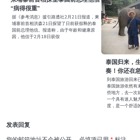
“病得很重”
据《参考消息》援引路透社2月21日报道，柬
埔寨前首相洪森21日探望了日前获假释的泰
国前总理他信。报道称，由于年龄和健康原
因，他信于2月18日获假
泰国归来，
奏！你还在
到泰国旅游回来
泰国旅游依然有
些地方，去一次
一个具有迷人魅
度，是一个舒适
发表回复
您的邮箱地址不会被公开。
必填项已用
*
标注