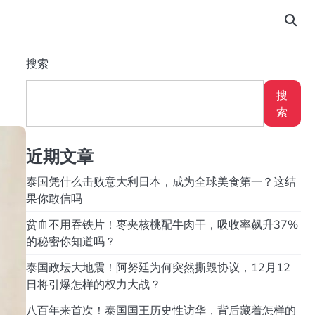
搜索
搜
索
近期文章
泰国凭什么击败意大利日本，成为全球美食第一？这结
果你敢信吗
贫血不用吞铁片！枣夹核桃配牛肉干，吸收率飙升37%
的秘密你知道吗？
泰国政坛大地震！阿努廷为何突然撕毁协议，12月12
日将引爆怎样的权力大战？
八百年来首次！泰国国王历史性访华，背后藏着怎样的