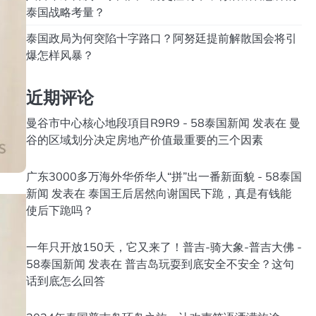
泰国战略考量？
泰国政局为何突陷十字路口？阿努廷提前解散国会将引
爆怎样风暴？
近期评论
曼谷市中心核心地段項目R9R9 - 58泰国新闻
发表在
曼
谷的区域划分决定房地产价值最重要的三个因素
广东3000多万海外华侨华人“拼”出一番新面貌 - 58泰国
新闻
发表在
泰国王后居然向谢国民下跪，真是有钱能
使后下跪吗？
一年只开放150天，它又来了！普吉-骑大象-普吉大佛 -
58泰国新闻
发表在
普吉岛玩耍到底安全不安全？这句
话到底怎么回答