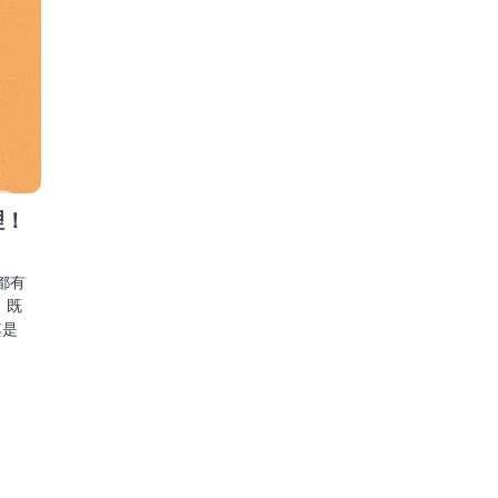
理！
都有
，既
其是
！