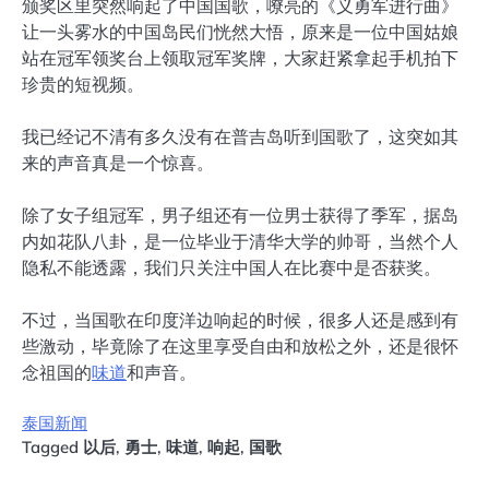
颁奖区里突然响起了中国国歌，嘹亮的《义勇军进行曲》
让一头雾水的中国岛民们恍然大悟，原来是一位中国姑娘
站在冠军领奖台上领取冠军奖牌，大家赶紧拿起手机拍下
珍贵的短视频。
我已经记不清有多久没有在普吉岛听到国歌了，这突如其
来的声音真是一个惊喜。
除了女子组冠军，男子组还有一位男士获得了季军，据岛
内如花队八卦，是一位毕业于清华大学的帅哥，当然个人
隐私不能透露，我们只关注中国人在比赛中是否获奖。
不过，当国歌在印度洋边响起的时候，很多人还是感到有
些激动，毕竟除了在这里享受自由和放松之外，还是很怀
念祖国的
味道
和声音。
泰国新闻
Tagged
以后
,
勇士
,
味道
,
响起
,
国歌