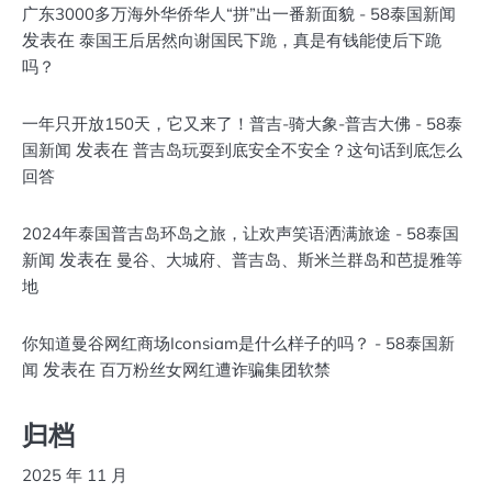
广东3000多万海外华侨华人“拼”出一番新面貌 - 58泰国新闻
发表在
泰国王后居然向谢国民下跪，真是有钱能使后下跪
吗？
一年只开放150天，它又来了！普吉-骑大象-普吉大佛 - 58泰
发表在
国新闻
普吉岛玩耍到底安全不安全？这句话到底怎么
回答
2024年泰国普吉岛环岛之旅，让欢声笑语洒满旅途 - 58泰国
发表在
新闻
曼谷、大城府、普吉岛、斯米兰群岛和芭提雅等
地
你知道曼谷网红商场Iconsiam是什么样子的吗？ - 58泰国新
发表在
闻
百万粉丝女网红遭诈骗集团软禁
归档
2025 年 11 月