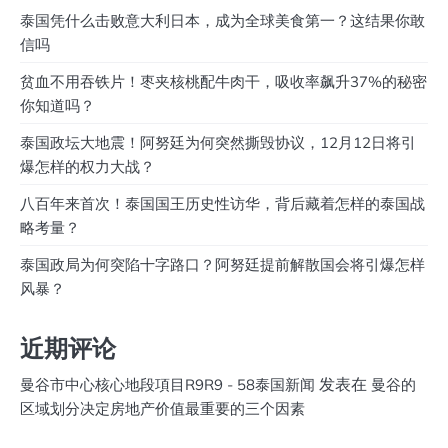
泰国凭什么击败意大利日本，成为全球美食第一？这结果你敢
信吗
贫血不用吞铁片！枣夹核桃配牛肉干，吸收率飙升37%的秘密
你知道吗？
泰国政坛大地震！阿努廷为何突然撕毁协议，12月12日将引
爆怎样的权力大战？
八百年来首次！泰国国王历史性访华，背后藏着怎样的泰国战
略考量？
泰国政局为何突陷十字路口？阿努廷提前解散国会将引爆怎样
风暴？
近期评论
发表在
曼谷市中心核心地段項目R9R9 - 58泰国新闻
曼谷的
区域划分决定房地产价值最重要的三个因素