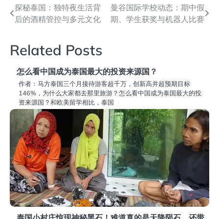
文
探秘泰国：独特夜生活背
曼谷国际学校动态：期中假
后的酒精管控与多元文化
期、学生获奖与机器人比赛
章
导
Related Posts
航
怎么看中国成为泰国最大的投资来源国？
作者：马方泰国三个月接待游客超千万，创新高并超预期目标
146%，为什么大家都去那里旅游？怎么看中国成为泰国最大的投
资来源国？和欧美留学相比，泰国
泰国小村庄惊现神秘黑石！难道真的是天降陨石，还带