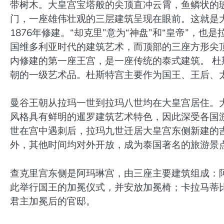
带树木。大皇宫宝塔般的尖顶直冲云霄，鱼鳞状的
门，一座雄伟壮观的三层建筑呈现在眼前。这就是
1876年修建。“却克里”意为“神盘”和“皇帝”
国维多利亚时代的建筑艺术，而顶部的三座方形尖
内修建的第一座王宫，是一座传统的泰式建筑。 
朝的一级艺术品。杜斯特宫主要作为国王、王后、
曼谷王朝从拉玛一世到拉玛八世均在大皇宫居住。
风格具有鲜明的暹罗建筑艺术特色，因此深受各国游
世在宫中遇刺后，拉玛九世迁居大皇宫东侧新建的
外，其他时间均对外开放，成为泰国著名的旅游景
查克里宫东侧是阿玛琳宫，由三座主要建筑组成：
此举行国王的加冕仪式，并安放加冕椅；卡拉马蒂
君主加冕后的官邸。