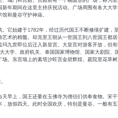
垒、城门和宫殿。宫殿前有一个椭圆形的广场，称为皇
国新年期间在这里主持庆祝活动。广场周围有各大大学
术馆和曼谷守护神庙。
。它始建于1782年，经过历代国王不断修缮扩建，
饰艺术的精髓。却克里王朝从一世国王到八世国王都居
拉玛九世即位后迁入新皇宫。大皇宫对游客开放，但有
有各大大学、政府机关、泰国国家博物馆、国家大剧院、
广场。东宫墙上的素塔沙旺宫金碧辉煌。庭院里花草树
日。
当天早上，国王还要在玉佛寺为僧侣们供奉食物。宋干
年，放假四天。此时全国欢庆，特别是曼谷。一般有五