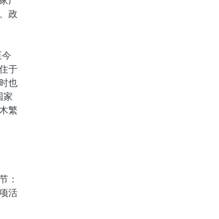
家广
、政
至今
住于
时也
国家
木繁
节：
项活