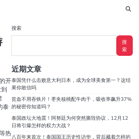
搜索
游
搜
索
近期文章
的开
泰国凭什么击败意大利日本，成为全球美食第一？这结
果你敢信吗
世到
建
贫血不用吞铁片！枣夹核桃配牛肉干，吸收率飙升37%
的泰
的秘密你知道吗？
泰国政坛大地震！阿努廷为何突然撕毁协议，12月12
日将引爆怎样的权力大战？
等热
八百年来首次！泰国国王历史性访华，背后藏着怎样的