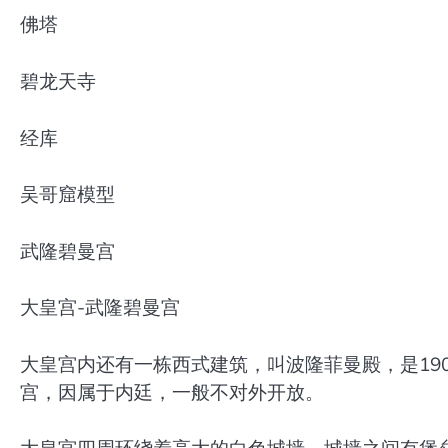
佛塔
碧龙天寺
经库
吴哥窟模型
武隆碧曼宫
大皇宫-武隆碧曼宫
大皇宫内还有一栋西式建筑，叫波隆菲曼殿，是19
宫，因属于内廷，一般不对外开放。