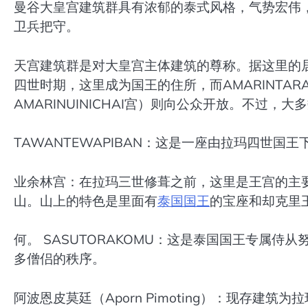
曼谷大皇宫建筑群具有浓郁的泰式风格，气势宏伟
卫兵把守。
天宫建筑群是对大皇宫主体建筑的尊称。据这里的居
四世时期，这里成为国王的住所，而AMARINTARAUIN
AMARINUINICHAI宫）则向公众开放。不过
TAWANTEWAPIBAN：这是一座由拉玛四世
业余林宫：在拉玛三世修葺之前，这里是王宫的主
山。山上的特色是里面有
泰国国王
的宝座和却克里
何。 SASUTORAKOMU：这是泰国国王专属
多僧侣的秩序。
阿波恩皮莫廷（Aporn Pimoting）：现存