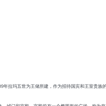
09年拉玛五世为王储所建，作为招待国宾和王室贵族