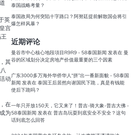
道
泰国战略考量？
泰国政局为何突陷十字路口？阿努廷提前解散国会将引
于英
爆怎样风暴？
皇宫
玛王
近期评论
曼谷市中心核心地段項目R9R9 - 58泰国新闻
发表在
曼
谷的区域划分决定房地产价值最重要的三个因素
，其
玛八
广东3000多万海外华侨华人“拼”出一番新面貌 - 58泰国
活动
新闻
发表在
泰国王后居然向谢国民下跪，真是有钱能
使后下跪吗？
，在
一年只开放150天，它又来了！普吉-骑大象-普吉大佛 -
成为
58泰国新闻
发表在
普吉岛玩耍到底安全不安全？这句
话到底怎么回答