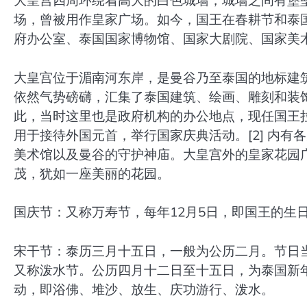
大皇宫四周环绕着高大的白色城墙，城墙之间有堡
场，曾被用作皇家广场。如今，国王在春耕节和泰
府办公室、泰国国家博物馆、国家大剧院、国家美
大皇宫位于湄南河东岸，是曼谷乃至泰国的地标建筑
依然气势磅礴，汇集了泰国建筑、绘画、雕刻和装
此，当时这里也是政府机构的办公地点，现任国王
用于接待外国元首，举行国家庆典活动。[2] 内
美术馆以及曼谷的守护神庙。大皇宫外的皇家花园
茂，犹如一座美丽的花园。
国庆节：又称万寿节，每年12月5日，即国王的生
宋干节：泰历三月十五日，一般为公历二月。节日
又称泼水节。公历四月十二日至十五日，为泰国新
动，即浴佛、堆沙、放生、庆功游行、泼水。