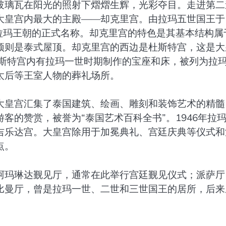
玻璃瓦在阳光的照射下熠熠生辉，光彩夺目。走进第二
大皇宫内最大的主殿——却克里宫。由拉玛五世国王于
，也是拉玛王朝的正式名称。却克里宫的特色是其基本结构属
顶则是泰式屋顶。却克里宫的西边是杜斯特宫，这是大
杜斯特宫内有拉玛一世时期制作的宝座和床，被列为拉
太后等王室人物的葬礼场所。
大皇宫汇集了泰国建筑、绘画、雕刻和装饰艺术的精髓
客的赞赏，被誉为“泰国艺术百科全书”。1946年拉
吉乐达宫。大皇宫除用于加冕典礼、宫廷庆典等仪式和
点。
阿玛琳达觐见厅，通常在此举行宫廷觐见仪式；派萨厅
比曼厅，曾是拉玛一世、二世和三世国王的居所，后来