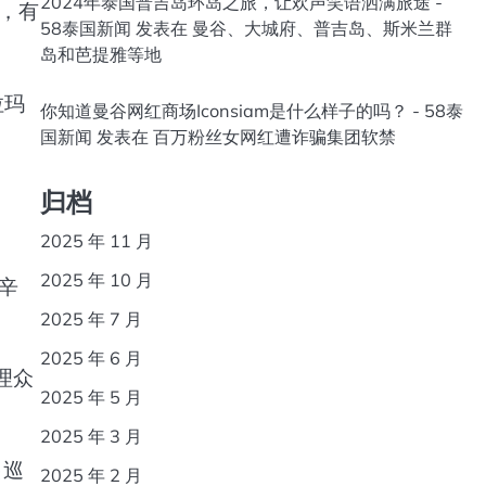
2024年泰国普吉岛环岛之旅，让欢声笑语洒满旅途 -
，有
58泰国新闻
发表在
曼谷、大城府、普吉岛、斯米兰群
岛和芭提雅等地
拉玛
你知道曼谷网红商场Iconsiam是什么样子的吗？ - 58泰
国新闻
发表在
百万粉丝女网红遭诈骗集团软禁
归档
2025 年 11 月
2025 年 10 月
辛
2025 年 7 月
2025 年 6 月
理众
2025 年 5 月
2025 年 3 月
出巡
2025 年 2 月