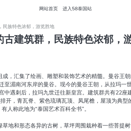
网站首页
进入58泰国站
，民族特色浓郁，游览胜地
的古建筑群，民族特色浓郁，
组成，汇集了绘画、雕塑和装饰艺术的精髓。曼谷王朝
里迁至湄南河东岸的曼谷。现今的曼谷王朝，从拉玛一
在宫中遇刺后，拉玛九世迁往新皇宫。建筑群共有22座
字排开，青瓦脊、紫色琉璃瓦顶、凤尾檐，屋顶为典型
，有人称此地为“泰国艺术百科全书”。
的绿草地和形态各异的古树，草坪周围栽种着一些菩提树