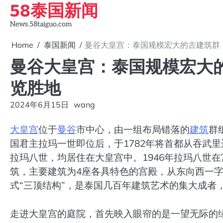
58泰国新闻
Skip
to
News.58taiguo.com
content
Home
泰国新闻
曼谷大皇宫：泰国规模宏大的古建筑群
曼谷大皇宫：泰国规模宏大
览胜地
2024年6月15日
wang
大皇宫
位于
曼谷
市中心，由一组布局错落的
建筑
群
国君主拉玛一世即位后，于1782年将首都从吞武
拉玛八世，均居住在大皇宫中。1946年拉玛八世
筑，主要建筑为4座各具特色的宫殿，从东向西一
式“三顶结构”，是泰国几百年建筑艺术的集大成者
走进大皇宫​​的庭院，首先映入眼帘的是一望无际