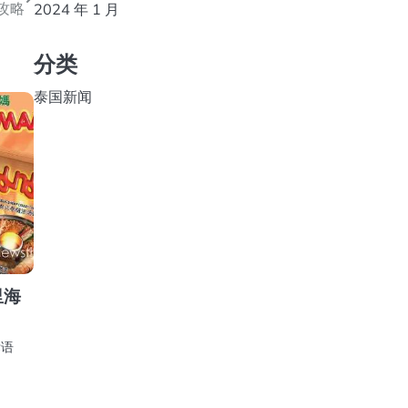
攻略
2024 年 1 月
分类
泰国新闻
里海
标语