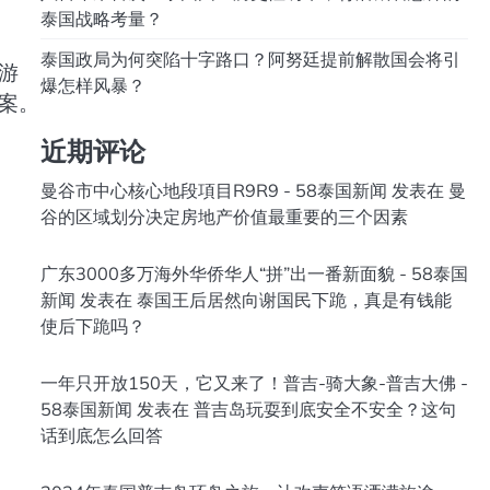
泰国战略考量？
泰国政局为何突陷十字路口？阿努廷提前解散国会将引
游
爆怎样风暴？
案。
近期评论
曼谷市中心核心地段項目R9R9 - 58泰国新闻
发表在
曼
谷的区域划分决定房地产价值最重要的三个因素
广东3000多万海外华侨华人“拼”出一番新面貌 - 58泰国
新闻
发表在
泰国王后居然向谢国民下跪，真是有钱能
使后下跪吗？
一年只开放150天，它又来了！普吉-骑大象-普吉大佛 -
58泰国新闻
发表在
普吉岛玩耍到底安全不安全？这句
话到底怎么回答