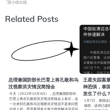
国小组出线
章
导
Related Posts
航
总理兼国防部长巴育上将孔敬和乌
王星失踪案
汶视察洪灾情况简报会
神恐惧，泰
发生了什么
今天（2022年10月4日），总理兼国防部长
巴育上将在孔敬府洪灾情况简报会上表示，这
1月7日，泰国
一次来到孔敬和乌汶视察洪灾情况不是来问责
领馆，该局已接
任何人的，而是希望各方努力彻底解决洪灾问