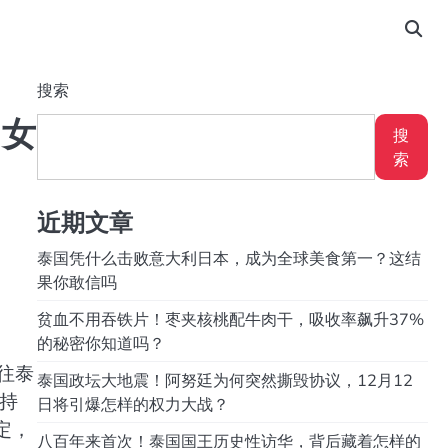
搜索
岁女
搜
索
近期文章
泰国凭什么击败意大利日本，成为全球美食第一？这结
果你敢信吗
贫血不用吞铁片！枣夹核桃配牛肉干，吸收率飙升37%
的秘密你知道吗？
往泰
泰国政坛大地震！阿努廷为何突然撕毁协议，12月12
状持
日将引爆怎样的权力大战？
定，
八百年来首次！泰国国王历史性访华，背后藏着怎样的