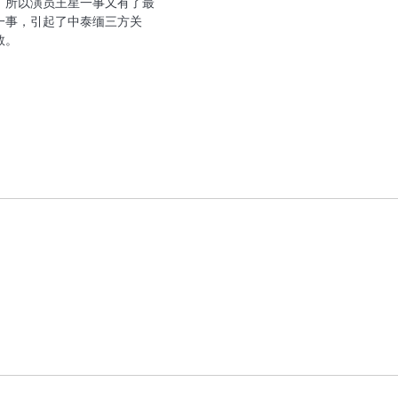
。所以演员王星一事又有了最
一事，引起了中泰缅三方关
救。