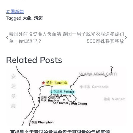
泰国新闻
Tagged
大象
,
清迈
文
泰国外商投资准入负面清
泰国一男子脱光衣服送餐被罚
单，你知道吗？
500泰铢将其释放
章
导
Related Posts
航
芭提雅之于泰国的发展前景无可限量的气候资源