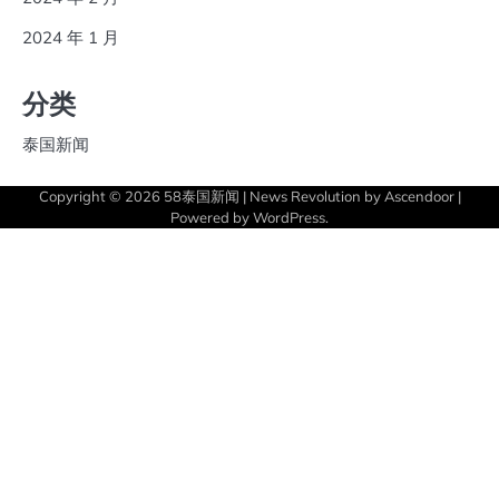
2024 年 1 月
分类
泰国新闻
Copyright © 2026
58泰国新闻
| News Revolution by
Ascendoor
|
Powered by
WordPress
.