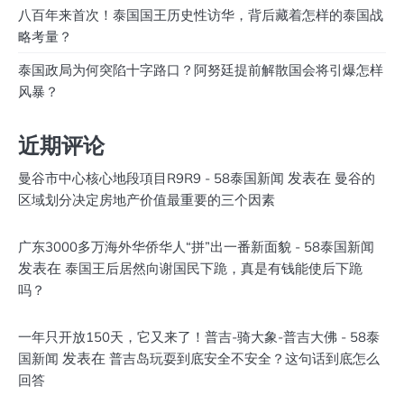
八百年来首次！泰国国王历史性访华，背后藏着怎样的泰国战
略考量？
泰国政局为何突陷十字路口？阿努廷提前解散国会将引爆怎样
风暴？
近期评论
发表在
曼谷市中心核心地段項目R9R9 - 58泰国新闻
曼谷的
区域划分决定房地产价值最重要的三个因素
广东3000多万海外华侨华人“拼”出一番新面貌 - 58泰国新闻
发表在
泰国王后居然向谢国民下跪，真是有钱能使后下跪
吗？
一年只开放150天，它又来了！普吉-骑大象-普吉大佛 - 58泰
发表在
国新闻
普吉岛玩耍到底安全不安全？这句话到底怎么
回答