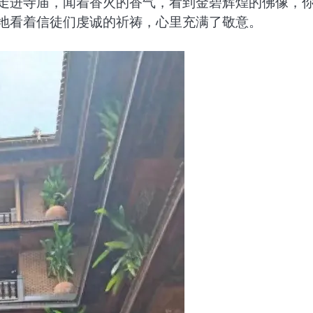
你走进寺庙，闻着香火的香气，看到金碧辉煌的佛像，
静地看着信徒们虔诚的祈祷，心里充满了敬意。