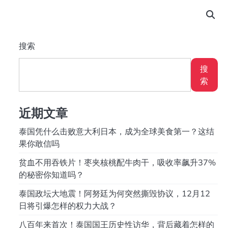
搜索
搜
索
近期文章
泰国凭什么击败意大利日本，成为全球美食第一？这结
果你敢信吗
贫血不用吞铁片！枣夹核桃配牛肉干，吸收率飙升37%
的秘密你知道吗？
泰国政坛大地震！阿努廷为何突然撕毁协议，12月12
日将引爆怎样的权力大战？
八百年来首次！泰国国王历史性访华，背后藏着怎样的