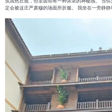
筑虽然壮观，但里面却有一种浓浓的神秘感。 当
定会被这庄严肃穆的场面所折服。 我坐在一旁静