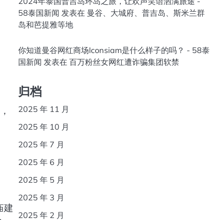
2024年泰国普吉岛环岛之旅，让欢声笑语洒满旅途 -
58泰国新闻
发表在
曼谷、大城府、普吉岛、斯米兰群
岛和芭提雅等地
你知道曼谷网红商场Iconsiam是什么样子的吗？ - 58泰
国新闻
发表在
百万粉丝女网红遭诈骗集团软禁
归档
2025 年 11 月
后，
2025 年 10 月
2025 年 7 月
2025 年 6 月
2025 年 5 月
2025 年 3 月
庙建
2025 年 2 月