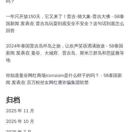
吗？
一年只开放150天，它又来了！普吉-骑大象-普吉大佛 - 58泰
发表在
国新闻
普吉岛玩耍到底安全不安全？这句话到底怎么
回答
2024年泰国普吉岛环岛之旅，让欢声笑语洒满旅途 - 58泰国
发表在
新闻
曼谷、大城府、普吉岛、斯米兰群岛和芭提雅等
地
你知道曼谷网红商场Iconsiam是什么样子的吗？ - 58泰国新
发表在
闻
百万粉丝女网红遭诈骗集团软禁
归档
2025 年 11 月
2025 年 10 月
2025 年 7 月