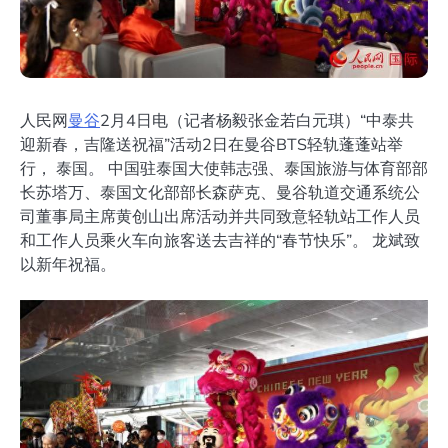
人民网
曼谷
2月4日电（记者杨毅张金若白元琪）“中泰共
迎新春，吉隆送祝福”活动2日在曼谷BTS轻轨蓬蓬站举
行， 泰国。 中国驻泰国大使韩志强、泰国旅游与体育部部
长苏塔万、泰国文化部部长森萨克、曼谷轨道交通系统公
司董事局主席黄创山出席活动并共同致意轻轨站工作人员
和工作人员乘火车向旅客送去吉祥的“春节快乐”。 龙斌致
以新年祝福。