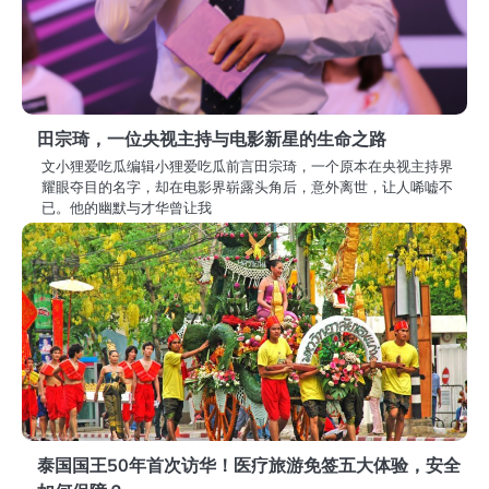
田宗琦，一位央视主持与电影新星的生命之路
文小狸爱吃瓜编辑小狸爱吃瓜前言田宗琦，一个原本在央视主持界
耀眼夺目的名字，却在电影界崭露头角后，意外离世，让人唏嘘不
已。他的幽默与才华曾让我
泰国国王50年首次访华！医疗旅游免签五大体验，安全