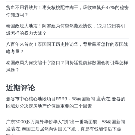
贫血不用吞铁片！枣夹核桃配牛肉干，吸收率飙升37%的秘密
你知道吗？
泰国政坛大地震！阿努廷为何突然撕毁协议，12月12日将引
爆怎样的权力大战？
八百年来首次！泰国国王历史性访华，背后藏着怎样的泰国战
略考量？
泰国政局为何突陷十字路口？阿努廷提前解散国会将引爆怎样
风暴？
近期评论
发表在
曼谷市中心核心地段項目R9R9 - 58泰国新闻
曼谷的
区域划分决定房地产价值最重要的三个因素
广东3000多万海外华侨华人“拼”出一番新面貌 - 58泰国新闻
发表在
泰国王后居然向谢国民下跪，真是有钱能使后下跪