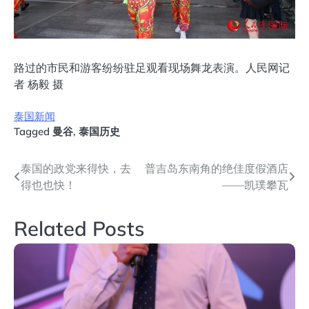
路过的市民和游客纷纷驻足观看现场舞龙表演。人民网记
者 杨毅 摄
泰国新闻
Tagged
曼谷
,
泰国历史
文
泰国的政党来得快，去
普吉岛东南角的绝佳度假酒店
得也也快！
——凯璞攀瓦
章
导
Related Posts
航