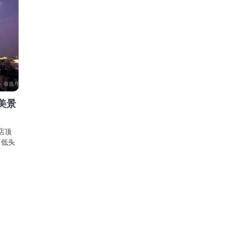
空美景
店顶
，低头