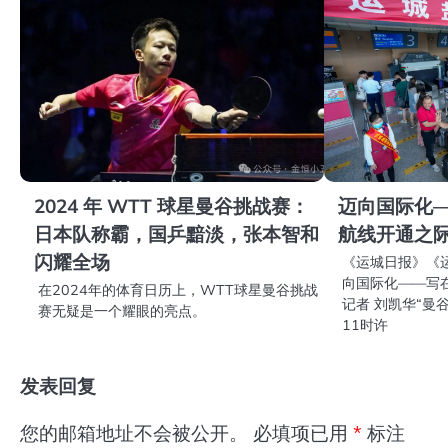
航
2024 年 WTT 球星曼谷挑战赛：
迈向国际化
日本队称霸，国乒黯淡，张本智和
航线开通之
闪耀全场
《运城日报》《
向国际化——写
在2024年的体育日历上，WTT球星曼谷挑战
记者 刘凯华“曼
赛无疑是一个耀眼的亮点。
11时许
发表回复
您的邮箱地址不会被公开。
必填项已用
*
标注