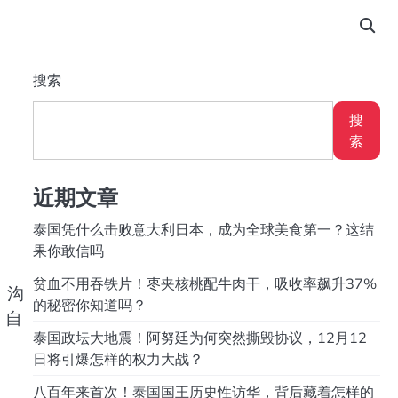
搜索
搜
索
近期文章
泰国凭什么击败意大利日本，成为全球美食第一？这结
果你敢信吗
贫血不用吞铁片！枣夹核桃配牛肉干，吸收率飙升37%
，沟
的秘密你知道吗？
，自
泰国政坛大地震！阿努廷为何突然撕毁协议，12月12
日将引爆怎样的权力大战？
八百年来首次！泰国国王历史性访华，背后藏着怎样的