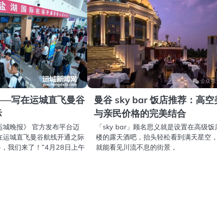
——写在运城直飞曼谷
曼谷 sky bar 饭店推荐：高
际
与亲民价格的完美结合
运城晚报》 官方发布平台迈
「sky bar」顾名思义就是设置在高级饭
在运城直飞曼谷航线开通之际
楼的露天酒吧，抬头轻松看到满天星空
谷，我们来了！”4月28日上午
就能看见川流不息的街景，