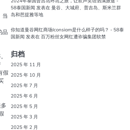
2024年泰国普吉岛环岛之旅，让欢声笑语洒满旅途 -
58泰国新闻
发表在
曼谷、大城府、普吉岛、斯米兰群
岛和芭提雅等地
 当
你知道曼谷网红商场Iconsiam是什么样子的吗？ - 58泰
的品
国新闻
发表在
百万粉丝女网红遭诈骗集团软禁
归档
等。
产
2025 年 11 月
有假
2025 年 10 月
买
2025 年 7 月
2025 年 6 月
很多
2025 年 5 月
假
2025 年 3 月
2025 年 2 月