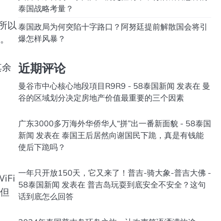
泰国战略考量？
所以
泰国政局为何突陷十字路口？阿努廷提前解散国会将引
水。
爆怎样风暴？
近期评论
其余
曼谷市中心核心地段項目R9R9 - 58泰国新闻
发表在
曼
谷的区域划分决定房地产价值最重要的三个因素
广东3000多万海外华侨华人“拼”出一番新面貌 - 58泰国
新闻
发表在
泰国王后居然向谢国民下跪，真是有钱能
使后下跪吗？
一年只开放150天，它又来了！普吉-骑大象-普吉大佛 -
Fi
58泰国新闻
发表在
普吉岛玩耍到底安全不安全？这句
，但
话到底怎么回答