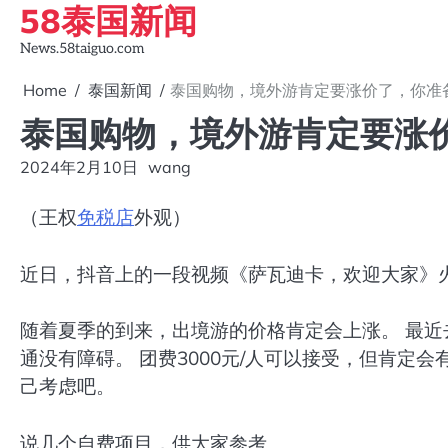
58泰国新闻
Skip
to
News.58taiguo.com
content
Home
泰国新闻
泰国购物，境外游肯定要涨价了，你准
泰国购物，境外游肯定要涨
2024年2月10日
wang
（王权
免税店
外观）
近日，抖音上的一段视频《萨瓦迪卡，欢迎大家》
随着夏季的到来，出境游的价格肯定会上涨。 最近
通没有障碍。 团费3000元/人可以接受，但肯定会
己考虑吧。
说几个自费项目，供大家参考。