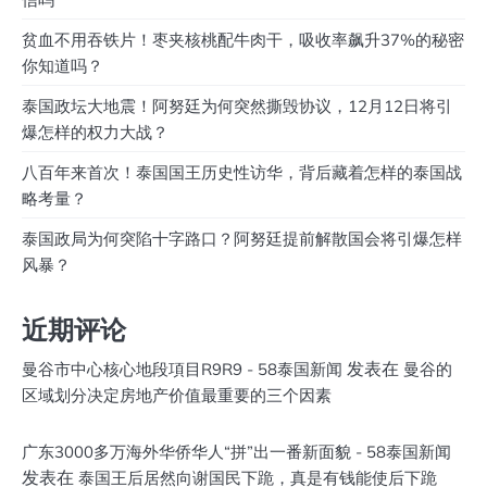
贫血不用吞铁片！枣夹核桃配牛肉干，吸收率飙升37%的秘密
你知道吗？
泰国政坛大地震！阿努廷为何突然撕毁协议，12月12日将引
爆怎样的权力大战？
八百年来首次！泰国国王历史性访华，背后藏着怎样的泰国战
略考量？
泰国政局为何突陷十字路口？阿努廷提前解散国会将引爆怎样
风暴？
近期评论
发表在
曼谷市中心核心地段項目R9R9 - 58泰国新闻
曼谷的
区域划分决定房地产价值最重要的三个因素
广东3000多万海外华侨华人“拼”出一番新面貌 - 58泰国新闻
发表在
泰国王后居然向谢国民下跪，真是有钱能使后下跪