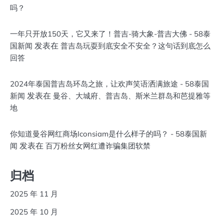
吗？
一年只开放150天，它又来了！普吉-骑大象-普吉大佛 - 58泰
发表在
国新闻
普吉岛玩耍到底安全不安全？这句话到底怎么
回答
2024年泰国普吉岛环岛之旅，让欢声笑语洒满旅途 - 58泰国
发表在
新闻
曼谷、大城府、普吉岛、斯米兰群岛和芭提雅等
地
你知道曼谷网红商场Iconsiam是什么样子的吗？ - 58泰国新
发表在
闻
百万粉丝女网红遭诈骗集团软禁
归档
2025 年 11 月
2025 年 10 月