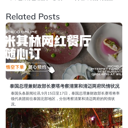
章
导
Related Posts
航
泰国总理兼财政部长赛塔考察清莱和清迈两府民情状况
泰国头条新闻社讯 9月15日至17日，泰国总理兼财政部长赛塔将率
领代表团前往泰国北部地区，分别考察清莱和清迈两府的民情状
况。