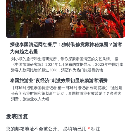
探秘泰国清迈网红餐厅！独特装修竟藏神秘氛围？游客
为何趋之若鹜
刘小顺的旅行和生活研究所，带你探索泰国清迈的文艺风情。 据
《中国旅游研究院》2024年1月发布的数据显示，2023年中国赴泰
游客人数同比增长超过30%，清迈作为热门旅游目的地
泰国旅游业“夜经济”刺激效果初显鼓励游客消费
【环球时报驻泰国特派记者 杨一 环球时报记者 刘明 陈欣】“通过延
长夜间营业时间和策划新年活动，泰国旅游业有效鼓励了更多游客
消费，旅游业收入大幅
发表回复
您的邮箱地址不会被公开。
必填项已用
*
标注