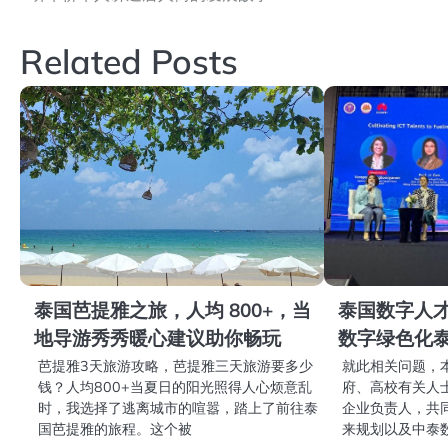
章
Related Posts
导
航
泰国芭提雅之旅，人均 800+，当
泰国数字人
地导游秀秀暖心建议助你畅玩
数字绿色化
芭提雅3天旅游攻略，芭提雅三天旅游要多少
就此相关问题，
钱？人均800+当夏日的阳光照得人心烦意乱
府、高校有关人
时，我选择了逃离城市的喧嚣，踏上了前往泰
企业负责人，共
国芭提雅的旅程。这个被
来规划以及中泰