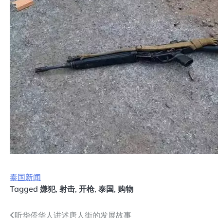
泰国新闻
Tagged
嫌犯
,
射击
,
开枪
,
泰国
,
购物
文
听华侨华人讲述唐人街的发展故事