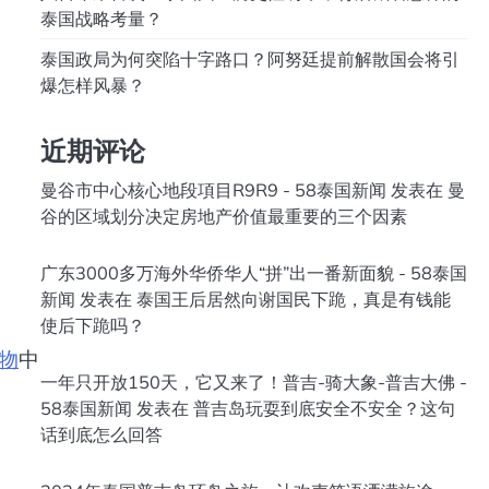
泰国战略考量？
泰国政局为何突陷十字路口？阿努廷提前解散国会将引
爆怎样风暴？
近期评论
曼谷市中心核心地段項目R9R9 - 58泰国新闻
发表在
曼
谷的区域划分决定房地产价值最重要的三个因素
广东3000多万海外华侨华人“拼”出一番新面貌 - 58泰国
新闻
发表在
泰国王后居然向谢国民下跪，真是有钱能
使后下跪吗？
物
中
一年只开放150天，它又来了！普吉-骑大象-普吉大佛 -
58泰国新闻
发表在
普吉岛玩耍到底安全不安全？这句
话到底怎么回答