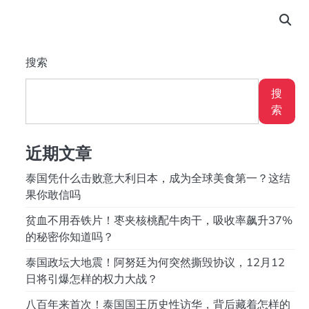
搜索
搜
索
近期文章
泰国凭什么击败意大利日本，成为全球美食第一？这结
果你敢信吗
贫血不用吞铁片！枣夹核桃配牛肉干，吸收率飙升37%
的秘密你知道吗？
泰国政坛大地震！阿努廷为何突然撕毁协议，12月12
日将引爆怎样的权力大战？
八百年来首次！泰国国王历史性访华，背后藏着怎样的