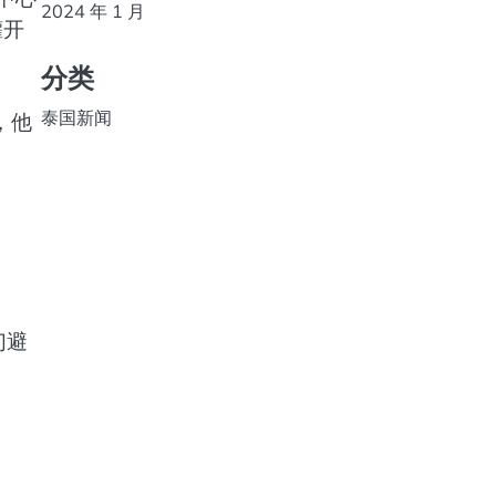
2024 年 1 月
罐开
分类
泰国新闻
，他
们避