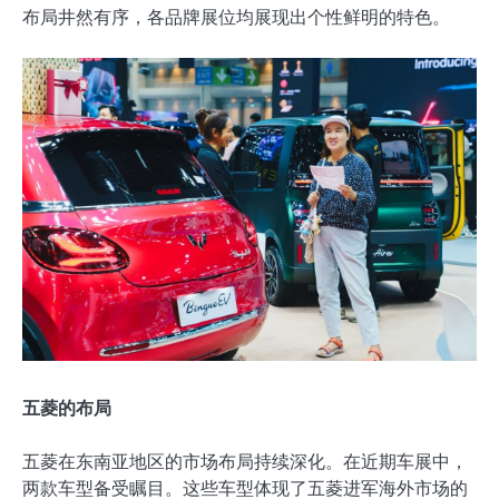
布局井然有序，各品牌展位均展现出个性鲜明的特色。
五菱的布局
五菱在东南亚地区的市场布局持续深化。在近期车展中，
两款车型备受瞩目。这些车型体现了五菱进军海外市场的