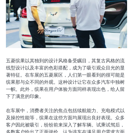
五菱缤果以其独到的设计风格备受瞩目，其复古风格的流
线型设计以及丰富的色彩搭配，成为了吸引观众目光的显
著特征。在车展的五菱展区，人们第一眼看到的很可能是
缤果那与众不同的外观。这种设计让它在众多汽车中独树
一帜。此外，缤果在用户体验方面同样表现出色，给人留
下了满意的印象。
在车展中，消费者关注的焦点包括续航能力、充电模式以
及操控性能等，缤果在这些方面均展现出良好表现。众多
客户因此被吸引，纷纷前来深入了解车辆。试乘试驾后，
多数客户给出了正面评价，认为该车在满足用户需求方面