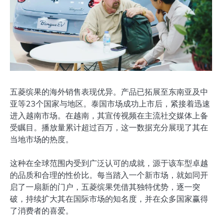
五菱缤果的海外销售表现优异。产品已拓展至东南亚及中
亚等23个国家与地区。泰国市场成功上市后，紧接着迅速
进入越南市场。在越南，其宣传视频在主流社交媒体上备
受瞩目。播放量累计超过百万，这一数据充分展现了其在
当地市场的热度。
这种在全球范围内受到广泛认可的成就，源于该车型卓越
的品质和合理的性价比。每当踏入一个新市场，就如同开
启了一扇新的门户，五菱缤果凭借其独特优势，逐一突
破，持续扩大其在国际市场的知名度，并在众多国家赢得
了消费者的喜爱。