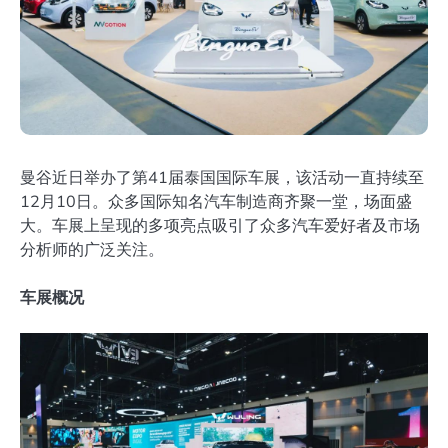
曼谷近日举办了第41届泰国国际车展，该活动一直持续至
12月10日。众多国际知名汽车制造商齐聚一堂，场面盛
大。车展上呈现的多项亮点吸引了众多汽车爱好者及市场
分析师的广泛关注。
车展概况