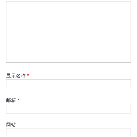
显示名称
*
邮箱
*
网站