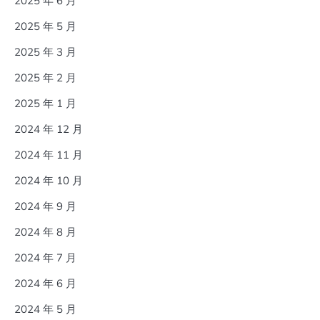
2025 年 6 月
2025 年 5 月
2025 年 3 月
2025 年 2 月
2025 年 1 月
2024 年 12 月
2024 年 11 月
2024 年 10 月
2024 年 9 月
2024 年 8 月
2024 年 7 月
2024 年 6 月
2024 年 5 月