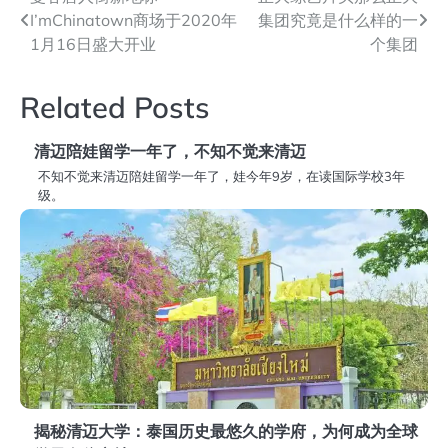
文
I’mChinatown商场于2020年
集团究竟是什么样的一
章
1月16日盛大开业
个集团
导
Related Posts
航
清迈陪娃留学一年了，不知不觉来清迈
不知不觉来清迈陪娃留学一年了，娃今年9岁，在读国际学校3年
级。
揭秘清迈大学：泰国历史最悠久的学府，为何成为全球