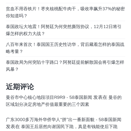
贫血不用吞铁片！枣夹核桃配牛肉干，吸收率飙升37%的秘密
你知道吗？
泰国政坛大地震！阿努廷为何突然撕毁协议，12月12日将引
爆怎样的权力大战？
八百年来首次！泰国国王历史性访华，背后藏着怎样的泰国战
略考量？
泰国政局为何突陷十字路口？阿努廷提前解散国会将引爆怎样
风暴？
近期评论
发表在
曼谷市中心核心地段項目R9R9 - 58泰国新闻
曼谷的
区域划分决定房地产价值最重要的三个因素
广东3000多万海外华侨华人“拼”出一番新面貌 - 58泰国新闻
发表在
泰国王后居然向谢国民下跪，真是有钱能使后下跪