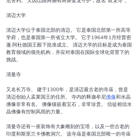
尼舍利。 又因山路两侧有两条金龙守护，故名“双龙寺”。
清迈大学
清迈大学位于泰国北部的清迈。 它是泰国北部第一所高等
学府，也是泰国第一所省立大学。 它于1964年1月经普密
蓬·阿杜德国王殿下批准成立。 清迈大学的目标是成为泰国
教育领域的领先机构，并应对泰国在国际全球化背景下的
挑战。
清曼寺
又名长万寺。 建于1300年，是清迈最古老的寺庙，曾是
清迈创始人孟莱国王的住所。 寺内的释迦牟尼
佛像
和水晶
佛像非常有名。 佛像镶嵌着宝石，非常珍贵。 信徒相信水
晶佛像有控制风雨的力量。
清曼寺还有一座装饰有大象雕刻的宝塔，以及一些古老的
印度和斯里兰卡佛教洞穴。 该寺庙是泰国北部唯一的寺庙