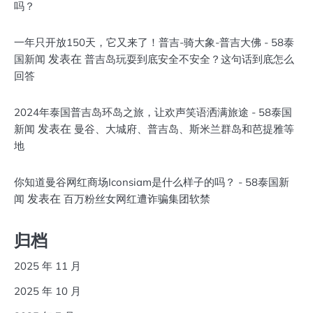
吗？
一年只开放150天，它又来了！普吉-骑大象-普吉大佛 - 58泰
发表在
国新闻
普吉岛玩耍到底安全不安全？这句话到底怎么
回答
2024年泰国普吉岛环岛之旅，让欢声笑语洒满旅途 - 58泰国
发表在
新闻
曼谷、大城府、普吉岛、斯米兰群岛和芭提雅等
地
你知道曼谷网红商场Iconsiam是什么样子的吗？ - 58泰国新
发表在
闻
百万粉丝女网红遭诈骗集团软禁
归档
2025 年 11 月
2025 年 10 月