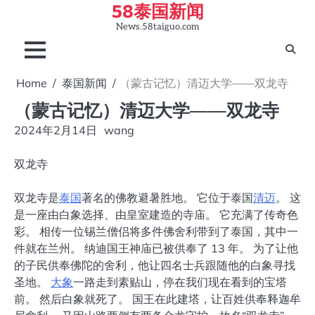
58泰国新闻
Skip
to
News.58taiguo.com
content
Home
泰国新闻
（蒙古记忆）清迈大学——双龙寺
（蒙古记忆）清迈大学——双龙寺
2024年2月14日
wang
双龙寺
双龙寺是
泰国
著名的佛教避暑胜地。 它位于泰国
清迈
。 这
是一座由白象选择、由皇室建造的寺庙。 它充满了传奇色
彩。 相传一位锡兰僧侣将多件佛舍利带到了泰国，其中一
件就在兰州。 纳迪国王神庙已被供奉了 13 年。 为了让他
的子民供奉佛陀的舍利，他让四名士兵跟随他的白象寻找
圣地。
大象
一路走到素贴山，停在我们现在看到的宝塔
前。 然后白象就死了。 国王在此建塔，让百姓供奉释迦牟