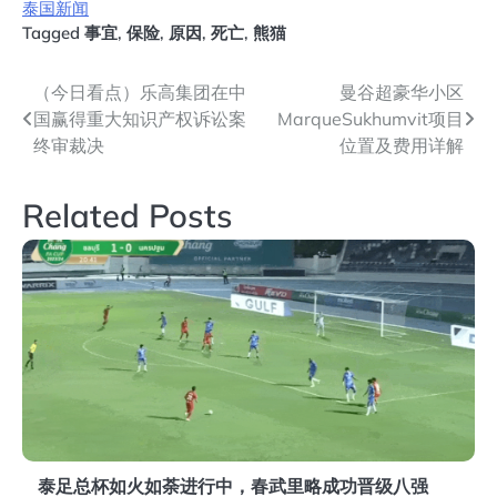
泰国新闻
Tagged
事宜
,
保险
,
原因
,
死亡
,
熊猫
文
（今日看点）乐高集团在中
曼谷超豪华小区
国赢得重大知识产权诉讼案
MarqueSukhumvit项目
章
终审裁决
位置及费用详解
导
Related Posts
航
泰足总杯如火如荼进行中，春武里略成功晋级八强