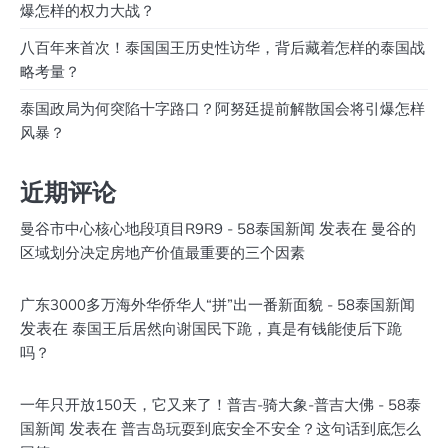
爆怎样的权力大战？
八百年来首次！泰国国王历史性访华，背后藏着怎样的泰国战
略考量？
泰国政局为何突陷十字路口？阿努廷提前解散国会将引爆怎样
风暴？
近期评论
发表在
曼谷市中心核心地段項目R9R9 - 58泰国新闻
曼谷的
区域划分决定房地产价值最重要的三个因素
广东3000多万海外华侨华人“拼”出一番新面貌 - 58泰国新闻
发表在
泰国王后居然向谢国民下跪，真是有钱能使后下跪
吗？
一年只开放150天，它又来了！普吉-骑大象-普吉大佛 - 58泰
发表在
国新闻
普吉岛玩耍到底安全不安全？这句话到底怎么