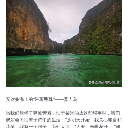
安达曼海上的“璀璨明珠”——普吉岛
当我们厌倦了奔波劳累，忙于柴米油盐这些琐事时，我们
偶尔会向往海子诗中的生活：“从明天开始，我关心粮食和
蔬菜。我有一个房子，面朝大海。”大海，春暖花开……”如