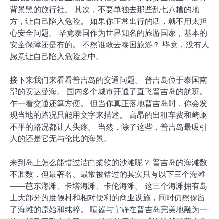
背景黑的旅行社。 其次，不要单独去那些乱七八糟的地
方，让自己陷入危险。 如果你正常出行的话，就不用太担
心安全问题。 毕竟泰国作为世界知名的旅游国家，基本的
安全保障还是有的。 不然谁敢去泰国旅游？ 毕竟，没有人
愿意让自己陷入危险之中。
接下来我们来看看普吉岛的交通问题。 普吉岛位于泰国南
部的安达曼海。 国内多个城市开通了直飞普吉岛的航班。
乍一看交通还算方便。 但当你真正落地普吉岛时，你会发
现当地的路况只能用文字来描述。 高昂的出租车费和崎岖
不平的路况都让人头疼。 当然，除了这些，普吉岛最吸引
人的还是它无与伦比的海景。
来到岛上怎么能错过洁白柔软的沙滩呢？ 普吉岛的海滩数
不胜数，但最著名、最常被错过的其实只有以下三个海滩
——芭东海滩、卡塔海滩、卡伦海滩。 这三个海滩拥有岛
上大部分的度假村和相对便利的商业设施，同时仍然保留
了海滩的原始和纯粹。 喧嚣与宁静在普吉岛完美地融为一