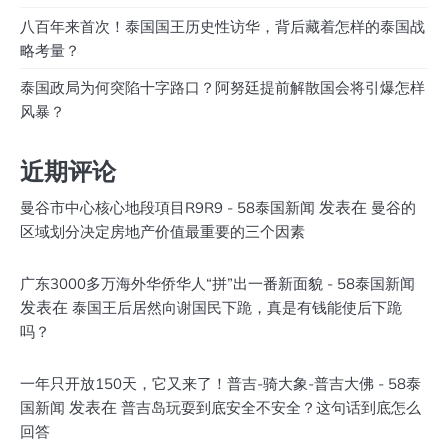
八百年来首次！泰国国王历史性访华，背后藏着怎样的泰国战
略考量？
泰国政局为何突陷十字路口？阿努廷提前解散国会将引爆怎样
风暴？
近期评论
发表在
曼谷市中心核心地段項目R9R9 - 58泰国新闻
曼谷的
区域划分决定房地产价值最重要的三个因素
广东3000多万海外华侨华人“拼”出一番新面貌 - 58泰国新闻
发表在
泰国王后居然向谢国民下跪，真是有钱能使后下跪
吗？
一年只开放150天，它又来了！普吉-骑大象-普吉大佛 - 58泰
发表在
国新闻
普吉岛玩耍到底安全不安全？这句话到底怎么
回答