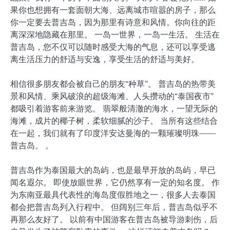
果你也想拥有一套面朝大海、远离城市喧嚣的房子，那么
你一定要去普吉岛，因为那里有诗意和风情。你向往的距
离深深地隐藏在那里。 一岛一世界，一岛一生活。 生活在
普吉岛，您不仅可以随时感受大海的气息，还可以享受逃
离生活压力的舒适与安逸，享受生活的舒适与美好。
相信很多朋友都会被自己的朋友“种草”。 普吉岛的热带美
景和风情、乘风破浪的超级海滩、人头攒动的“泰国夜市”
都吸引着游客前来游览。 翡翠般清澈的海水，一望无际的
海滩，成片的椰子树，柔软细腻的沙子。 当所有这些结合
在一起，我们就有了印度洋安达曼海的一颗璀璨明珠——
普吉岛。 。
普吉岛作为泰国最大的岛屿，也是最早开放的岛屿，早已
闻名遐尔。 即使放眼世界，它仍然享有一定的知名度。 作
为东南亚最具代表性的海岛度假胜地之一，很多人去泰国
都会把普吉岛列入行程中。 但阔别三年后，普吉岛似乎不
再那么友好了。 以前有中国游客在普吉岛被导游刺伤，后