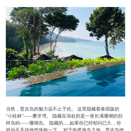
当然，普吉岛的魅力远不止于此。 这里隐藏着泰国版的
“小桂林”——攀牙湾。 隐藏在深处的是一座长满珊瑚的别
样岛屿——珊瑚岛。 隐藏的……如果你已经郁闷已久，你
就迫不及待地想体验一下。 对于热带海岛之旅，普吉岛绝