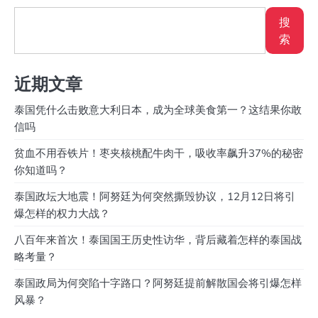
搜
索
近期文章
泰国凭什么击败意大利日本，成为全球美食第一？这结果你敢
信吗
贫血不用吞铁片！枣夹核桃配牛肉干，吸收率飙升37%的秘密
你知道吗？
泰国政坛大地震！阿努廷为何突然撕毁协议，12月12日将引
爆怎样的权力大战？
八百年来首次！泰国国王历史性访华，背后藏着怎样的泰国战
略考量？
泰国政局为何突陷十字路口？阿努廷提前解散国会将引爆怎样
风暴？