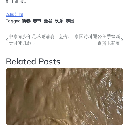
到了高潮。
泰国新闻
Tagged
新春
,
春节
,
曼谷
,
欢乐
,
泰国
文
中泰青少年足球邀请赛，您都
泰国诗琳通公主手绘新
尝过哪几款？
春贺卡新春
章
导
Related Posts
航