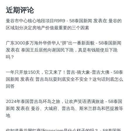
近期评论
发表在
曼谷市中心核心地段項目R9R9 - 58泰国新闻
曼谷的
区域划分决定房地产价值最重要的三个因素
广东3000多万海外华侨华人“拼”出一番新面貌 - 58泰国新闻
发表在
泰国王后居然向谢国民下跪，真是有钱能使后下跪
吗？
一年只开放150天，它又来了！普吉-骑大象-普吉大佛 - 58泰
发表在
国新闻
普吉岛玩耍到底安全不安全？这句话到底怎么
回答
2024年泰国普吉岛环岛之旅，让欢声笑语洒满旅途 - 58泰国
发表在
新闻
曼谷、大城府、普吉岛、斯米兰群岛和芭提雅等
地
你知道曼谷网红商场Iconsiam是什么样子的吗？ - 58泰国新