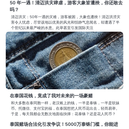
50 年一遇！清迈洪灾肆虐，游客大象皆遭殃，你还敢去
吗？
清迈洪灾：50年一遇的灾难，游客被困，大象也遭殃！清迈洪涝灾
害令人忧虑，尽管该地以优美的风光和恬静气息闻名，却遭遇了半
个世纪以来最严峻的水患。此举甚至引发国际关注
在泰国花钱，竟成了我对未来的一场豪赌
和大多数在泰同胞一样，老汉账上的钱，一半是泰铢，一半是软妹
币。托微信、支付宝的福，在泰国想把人民币花出去，轻而易举。
于是，每天我都会无数次地面临抉择：花泰铢？还是花人民币？
泰国赌场合法化引发争议！5000万泰铢门槛，你能进