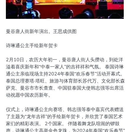
曼谷唐人街新年演出。王思成供图
诗琳通公主手绘新年贺卡
2月10日，农历大年初一，曼谷唐人街人头攒动，到处洋
溢着喜庆新年和“中泰一家人”的吉祥祥和气氛。 泰国诗琳
通公主亲临现场主持2024年泰国“欢乐春节”活动开幕式。
泰国总理赛塔·塔旺、旅游与体育部长苏代万、文化部长森
萨克、曼谷市市长查查、中国驻泰国大使韩志强等出席活
动祝愿中国农历新年。
仪式上，诗琳通公主向赛塔、韩志强等泰中嘉宾代表赠送
了主题为“龙年吉祥”的手绘新年贺卡，并欣赏了泰国艺术
家们的精彩表演。 2个国家。 伴随着舞龙队喧闹的锣鼓
声，诗琳通公主高举金色龙珠，为2024年泰国“欢乐春节”