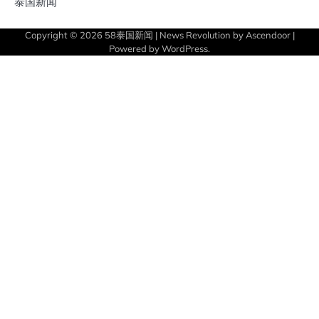
泰国新闻
Copyright © 2026
58泰国新闻
| News Revolution by
Ascendoor
|
Powered by
WordPress
.