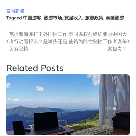
泰国新闻
Tagged
中国游客
,
旅游市场
,
旅游收入
,
旅游政策
,
泰国旅游
文
芭提雅海滩打击外国性工作
泰国多权益组织要求中国大
者行动遭抨击？是噱头还是
使馆为跨性别性工作者谋杀
章
另有隐情
案担责？
导
Related Posts
航