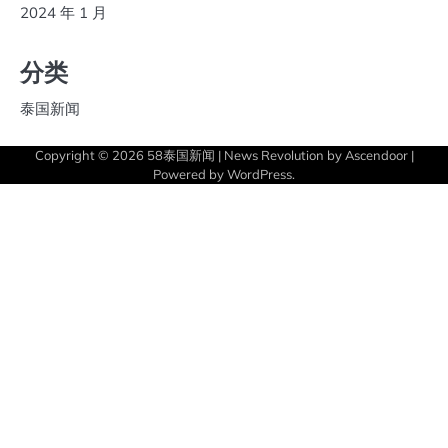
2024 年 1 月
分类
泰国新闻
Copyright © 2026
58泰国新闻
| News Revolution by
Ascendoor
|
Powered by
WordPress
.