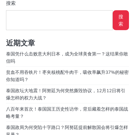
搜索
搜
索
近期文章
泰国凭什么击败意大利日本，成为全球美食第一？这结果你敢
信吗
贫血不用吞铁片！枣夹核桃配牛肉干，吸收率飙升37%的秘密
你知道吗？
泰国政坛大地震！阿努廷为何突然撕毁协议，12月12日将引
爆怎样的权力大战？
八百年来首次！泰国国王历史性访华，背后藏着怎样的泰国战
略考量？
泰国政局为何突陷十字路口？阿努廷提前解散国会将引爆怎样
风暴？