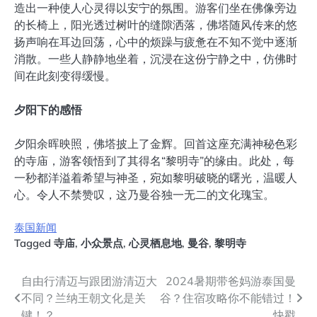
造出一种使人心灵得以安宁的氛围。游客们坐在佛像旁边
的长椅上，阳光透过树叶的缝隙洒落，佛塔随风传来的悠
扬声响在耳边回荡，心中的烦躁与疲惫在不知不觉中逐渐
消散。一些人静静地坐着，沉浸在这份宁静之中，仿佛时
间在此刻变得缓慢。
夕阳下的感悟
夕阳余晖映照，佛塔披上了金辉。回首这座充满神秘色彩
的寺庙，游客领悟到了其得名“黎明寺”的缘由。此处，每
一秒都洋溢着希望与神圣，宛如黎明破晓的曙光，温暖人
心。令人不禁赞叹，这乃曼谷独一无二的文化瑰宝。
泰国新闻
Tagged
寺庙
,
小众景点
,
心灵栖息地
,
曼谷
,
黎明寺
文
自由行清迈与跟团游清迈大
2024暑期带爸妈游泰国曼
不同？兰纳王朝文化是关
谷？住宿攻略你不能错过！
章
键！？
快戳