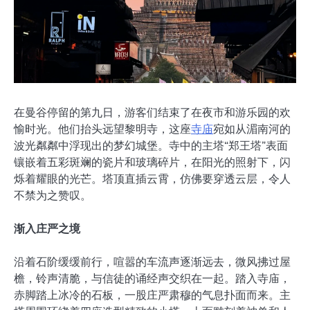
在曼谷停留的第九日，游客们结束了在夜市和游乐园的欢
愉时光。他们抬头远望黎明寺，这座
寺庙
宛如从湄南河的
波光粼粼中浮现出的梦幻城堡。寺中的主塔“郑王塔”表面
镶嵌着五彩斑斓的瓷片和玻璃碎片，在阳光的照射下，闪
烁着耀眼的光芒。塔顶直插云霄，仿佛要穿透云层，令人
不禁为之赞叹。
渐入庄严之境
沿着石阶缓缓前行，喧嚣的车流声逐渐远去，微风拂过屋
檐，铃声清脆，与信徒的诵经声交织在一起。踏入寺庙，
赤脚踏上冰冷的石板，一股庄严肃穆的气息扑面而来。主