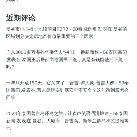
近期评论
发表在
曼谷市中心核心地段項目R9R9 - 58泰国新闻
曼谷的
区域划分决定房地产价值最重要的三个因素
广东3000多万海外华侨华人“拼”出一番新面貌 - 58泰国新闻
发表在
泰国王后居然向谢国民下跪，真是有钱能使后下跪
吗？
一年只开放150天，它又来了！普吉-骑大象-普吉大佛 - 58泰
发表在
国新闻
普吉岛玩耍到底安全不安全？这句话到底怎么
回答
2024年泰国普吉岛环岛之旅，让欢声笑语洒满旅途 - 58泰国
发表在
新闻
曼谷、大城府、普吉岛、斯米兰群岛和芭提雅等
地