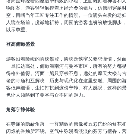
塔周围环绕着四座造型精致的小塔，上面雕刻着神兽和人
物图案。游客轻轻触摸着历经沧桑的瓷片，仿佛能穿越时
空，目睹当年工匠专注工作的情景。一位满头白发的老妇
人跪在塔前，虔诚地祈祷，周围的游客也纷纷放慢脚步，
以示尊重。
登高俯瞰盛景
游客沿着险峻的阶梯攀登，阶梯既狭窄又要求谨慎，然而
一旦抵达高处，俯瞰湄南河与曼谷市区，所有的努力都显
得格外值得。河面上船只穿梭不息，远处的摩天大楼与古
老的寺庙相互辉映，历史与现代化在这里交融。周围的游
客低声细语，生怕打扰到这份宁静。有人感叹，这样的景
色让人领略到了曼谷与众不同的魅力。
角落宁静体验
在寺庙的隐蔽角落，一尊精致的佛像被五彩缤纷的鲜花和
闪烁的香烛所环绕。空气中弥漫着淡淡的芬芳与檀香，营