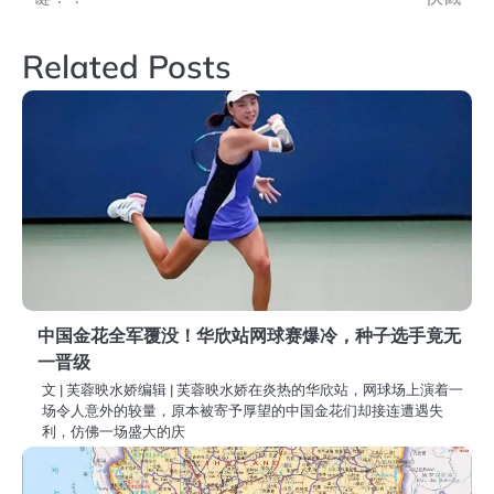
导
Related Posts
航
中国金花全军覆没！华欣站网球赛爆冷，种子选手竟无
一晋级
文 | 芙蓉映水娇编辑 | 芙蓉映水娇在炎热的华欣站，网球场上演着一
场令人意外的较量，原本被寄予厚望的中国金花们却接连遭遇失
利，仿佛一场盛大的庆