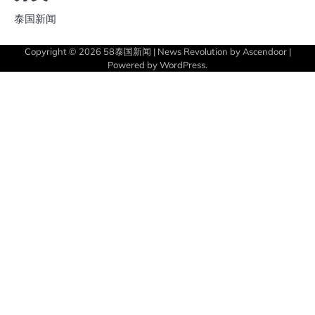
泰国新闻
Copyright © 2026
58泰国新闻
| News Revolution by
Ascendoor
|
Powered by
WordPress
.