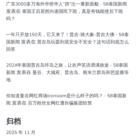
广东3000多万海外华侨华人“拼”出一番新面貌 - 58泰国新闻
发表在
泰国王后居然向谢国民下跪，真是有钱能使后下跪
吗？
一年只开放150天，它又来了！普吉-骑大象-普吉大佛 - 58泰
发表在
国新闻
普吉岛玩耍到底安全不安全？这句话到底怎么
回答
2024年泰国普吉岛环岛之旅，让欢声笑语洒满旅途 - 58泰国
发表在
新闻
曼谷、大城府、普吉岛、斯米兰群岛和芭提雅等
地
你知道曼谷网红商场Iconsiam是什么样子的吗？ - 58泰国新
发表在
闻
百万粉丝女网红遭诈骗集团软禁
归档
2025 年 11 月