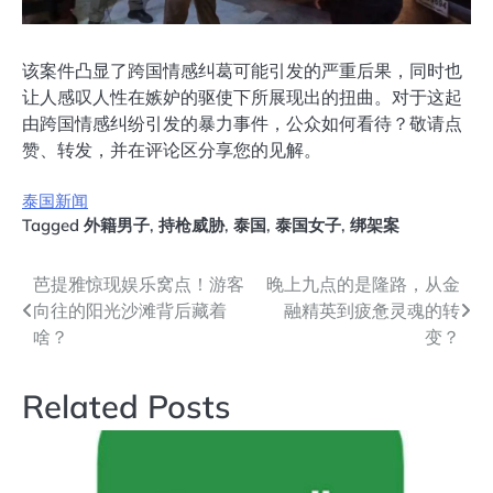
该案件凸显了跨国情感纠葛可能引发的严重后果，同时也
让人感叹人性在嫉妒的驱使下所展现出的扭曲。对于这起
由跨国情感纠纷引发的暴力事件，公众如何看待？敬请点
赞、转发，并在评论区分享您的见解。
泰国新闻
Tagged
外籍男子
,
持枪威胁
,
泰国
,
泰国女子
,
绑架案
文
芭提雅惊现娱乐窝点！游客
晚上九点的是隆路，从金
向往的阳光沙滩背后藏着
融精英到疲惫灵魂的转
章
啥？
变？
导
Related Posts
航