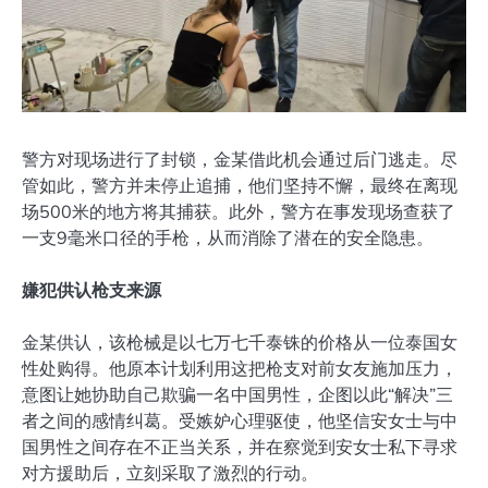
警方对现场进行了封锁，金某借此机会通过后门逃走。尽
管如此，警方并未停止追捕，他们坚持不懈，最终在离现
场500米的地方将其捕获。此外，警方在事发现场查获了
一支9毫米口径的手枪，从而消除了潜在的安全隐患。
嫌犯供认枪支来源
金某供认，该枪械是以七万七千泰铢的价格从一位泰国女
性处购得。他原本计划利用这把枪支对前女友施加压力，
意图让她协助自己欺骗一名中国男性，企图以此“解决”三
者之间的感情纠葛。受嫉妒心理驱使，他坚信安女士与中
国男性之间存在不正当关系，并在察觉到安女士私下寻求
对方援助后，立刻采取了激烈的行动。