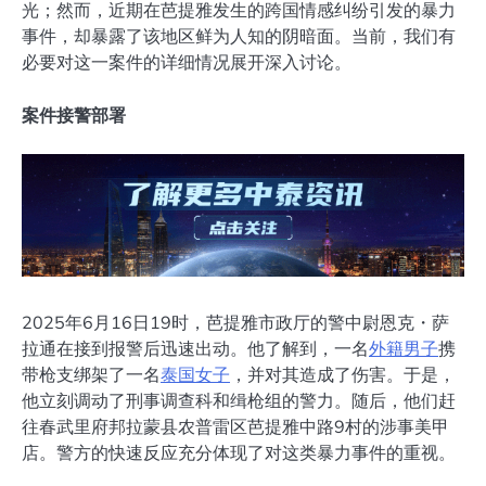
光；然而，近期在芭提雅发生的跨国情感纠纷引发的暴力
事件，却暴露了该地区鲜为人知的阴暗面。当前，我们有
必要对这一案件的详细情况展开深入讨论。
案件接警部署
2025年6月16日19时，芭提雅市政厅的警中尉恩克・萨
拉通在接到报警后迅速出动。他了解到，一名
外籍男子
携
带枪支绑架了一名
泰国女子
，并对其造成了伤害。于是，
他立刻调动了刑事调查科和缉枪组的警力。随后，他们赶
往春武里府邦拉蒙县农普雷区芭提雅中路9村的涉事美甲
店。警方的快速反应充分体现了对这类暴力事件的重视。