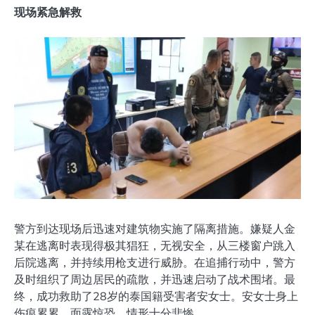
现场紧急解救
警方到达现场后迅速对建筑物实施了隔离措施。嫌疑人金
某在逃离时表现得极其猖狂，无视安全，从三楼窗户跳入
后院逃离，并持续用枪支进行威胁。在追捕行动中，警方
及时组织了周边居民的疏散，并迅速启动了战术围堵。最
终，成功救助了28岁的泰国籍受害者安女士。安女士身上
伤痕累累，面露惊恐，情形十分悲惨。