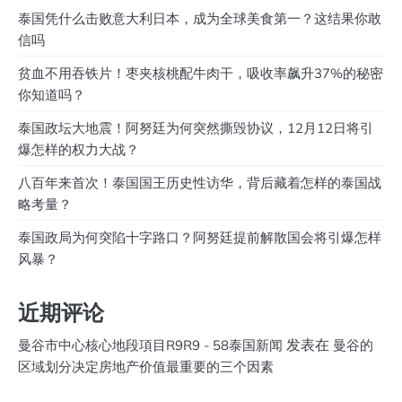
泰国凭什么击败意大利日本，成为全球美食第一？这结果你敢
信吗
贫血不用吞铁片！枣夹核桃配牛肉干，吸收率飙升37%的秘密
你知道吗？
泰国政坛大地震！阿努廷为何突然撕毁协议，12月12日将引
爆怎样的权力大战？
八百年来首次！泰国国王历史性访华，背后藏着怎样的泰国战
略考量？
泰国政局为何突陷十字路口？阿努廷提前解散国会将引爆怎样
风暴？
近期评论
发表在
曼谷市中心核心地段項目R9R9 - 58泰国新闻
曼谷的
区域划分决定房地产价值最重要的三个因素