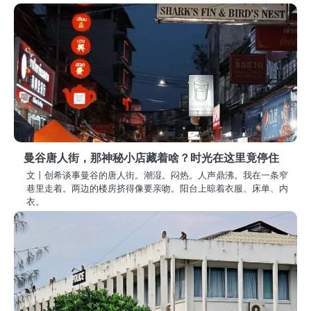
航
曼谷唐人街，那神秘小店藏着啥？时光在这里竟停住
文丨创希谈事曼谷的唐人街。潮湿。闷热。人声鼎沸。我在一条窄
巷里走着。两边的楼房挤得像要亲吻。阳台上晾着衣服、床单、内
衣。