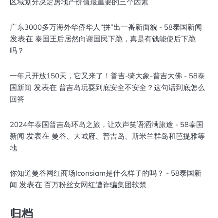
区域划分决定房地产价值最重要的三个因素
广东3000多万海外华侨华人“拼”出一番新面貌 - 58泰国新闻
发表在
泰国王后居然向谢国民下跪，真是有钱能使后下跪
吗？
一年只开放150天，它又来了！普吉-骑大象-普吉大佛 - 58泰
发表在
国新闻
普吉岛玩耍到底安全不安全？这句话到底怎么
回答
2024年泰国普吉岛环岛之旅，让欢声笑语洒满旅途 - 58泰国
发表在
新闻
曼谷、大城府、普吉岛、斯米兰群岛和芭提雅等
地
你知道曼谷网红商场Iconsiam是什么样子的吗？ - 58泰国新
发表在
闻
百万粉丝女网红遭诈骗集团软禁
归档