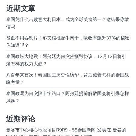
近期文章
泰国凭什么击败意大利日本，成为全球美食第一？这结果你敢
信吗
贫血不用吞铁片！枣夹核桃配牛肉干，吸收率飙升37%的秘密
你知道吗？
泰国政坛大地震！阿努廷为何突然撕毁协议，12月12日将引
爆怎样的权力大战？
八百年来首次！泰国国王历史性访华，背后藏着怎样的泰国战
略考量？
泰国政局为何突陷十字路口？阿努廷提前解散国会将引爆怎样
风暴？
近期评论
发表在
曼谷市中心核心地段項目R9R9 - 58泰国新闻
曼谷的