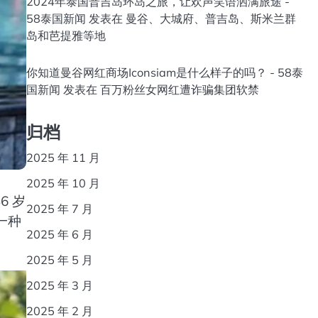
2024年泰国普吉岛环岛之旅，让欢声笑语洒满旅途 -
58泰国新闻
发表在
曼谷、大城府、普吉岛、斯米兰群
岛和芭提雅等地
你知道曼谷网红商场Iconsiam是什么样子的吗？ - 58泰
国新闻
发表在
百万粉丝女网红遭诈骗集团软禁
归档
2025 年 11 月
2025 年 10 月
6 岁
2025 年 7 月
一种
2025 年 6 月
2025 年 5 月
2025 年 3 月
2025 年 2 月