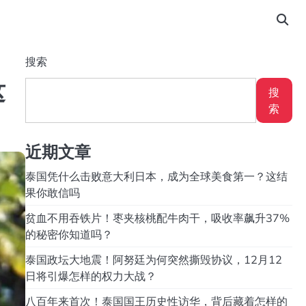
搜索
这
搜
索
近期文章
泰国凭什么击败意大利日本，成为全球美食第一？这结
果你敢信吗
贫血不用吞铁片！枣夹核桃配牛肉干，吸收率飙升37%
的秘密你知道吗？
泰国政坛大地震！阿努廷为何突然撕毁协议，12月12
日将引爆怎样的权力大战？
八百年来首次！泰国国王历史性访华，背后藏着怎样的