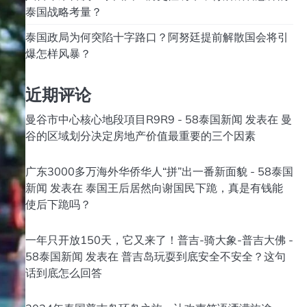
泰国战略考量？
泰国政局为何突陷十字路口？阿努廷提前解散国会将引
爆怎样风暴？
近期评论
曼谷市中心核心地段項目R9R9 - 58泰国新闻
发表在
曼
谷的区域划分决定房地产价值最重要的三个因素
广东3000多万海外华侨华人“拼”出一番新面貌 - 58泰国
新闻
发表在
泰国王后居然向谢国民下跪，真是有钱能
使后下跪吗？
一年只开放150天，它又来了！普吉-骑大象-普吉大佛 -
58泰国新闻
发表在
普吉岛玩耍到底安全不安全？这句
话到底怎么回答