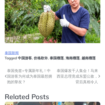
泰国新闻
Tagged
中国游客
,
价格欺诈
,
泰国榴莲
,
海南榴莲
,
越南榴莲
文
泰国免签+专属新年礼！中
泰国爆发千人集会！马来
国游客为何成为泰国最想拥
西亚总理竟成东盟公敌，
章
抱的挚友？
背后真相令人
导
Related Posts
航