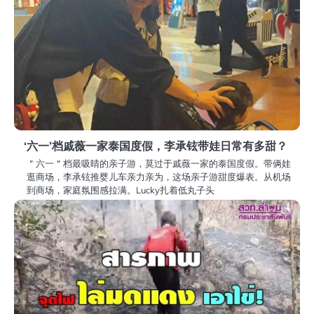
‘六一’档戚薇一家泰国度假，李承铉带娃日常有多甜？
＂六一＂档最吸睛的亲子游，莫过于戚薇一家的泰国度假。带俩娃
逛商场，李承铉推婴儿车亲力亲为，这场亲子游甜度爆表。从机场
到商场，家庭氛围感拉满。Lucky扎着低丸子头