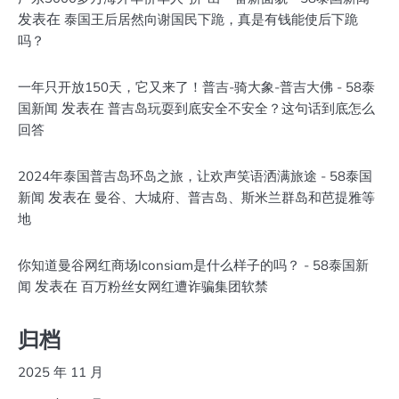
发表在
泰国王后居然向谢国民下跪，真是有钱能使后下跪
吗？
一年只开放150天，它又来了！普吉-骑大象-普吉大佛 - 58泰
发表在
国新闻
普吉岛玩耍到底安全不安全？这句话到底怎么
回答
2024年泰国普吉岛环岛之旅，让欢声笑语洒满旅途 - 58泰国
发表在
新闻
曼谷、大城府、普吉岛、斯米兰群岛和芭提雅等
地
你知道曼谷网红商场Iconsiam是什么样子的吗？ - 58泰国新
发表在
闻
百万粉丝女网红遭诈骗集团软禁
归档
2025 年 11 月