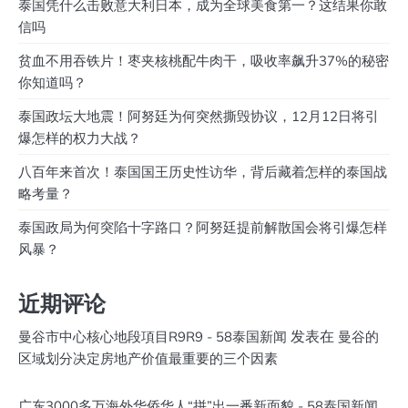
泰国凭什么击败意大利日本，成为全球美食第一？这结果你敢
信吗
贫血不用吞铁片！枣夹核桃配牛肉干，吸收率飙升37%的秘密
你知道吗？
泰国政坛大地震！阿努廷为何突然撕毁协议，12月12日将引
爆怎样的权力大战？
八百年来首次！泰国国王历史性访华，背后藏着怎样的泰国战
略考量？
泰国政局为何突陷十字路口？阿努廷提前解散国会将引爆怎样
风暴？
近期评论
发表在
曼谷市中心核心地段項目R9R9 - 58泰国新闻
曼谷的
区域划分决定房地产价值最重要的三个因素
广东3000多万海外华侨华人“拼”出一番新面貌 - 58泰国新闻