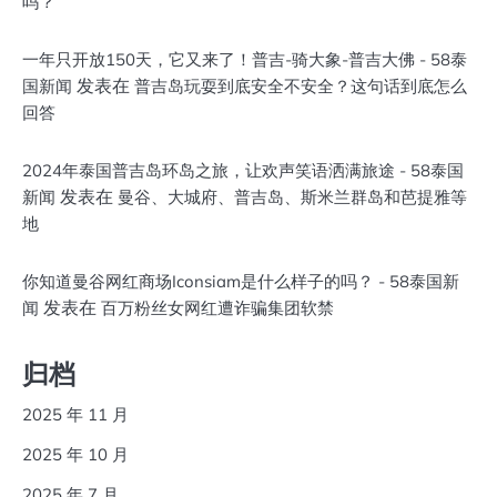
吗？
一年只开放150天，它又来了！普吉-骑大象-普吉大佛 - 58泰
发表在
国新闻
普吉岛玩耍到底安全不安全？这句话到底怎么
回答
2024年泰国普吉岛环岛之旅，让欢声笑语洒满旅途 - 58泰国
发表在
新闻
曼谷、大城府、普吉岛、斯米兰群岛和芭提雅等
地
你知道曼谷网红商场Iconsiam是什么样子的吗？ - 58泰国新
发表在
闻
百万粉丝女网红遭诈骗集团软禁
归档
2025 年 11 月
2025 年 10 月
2025 年 7 月