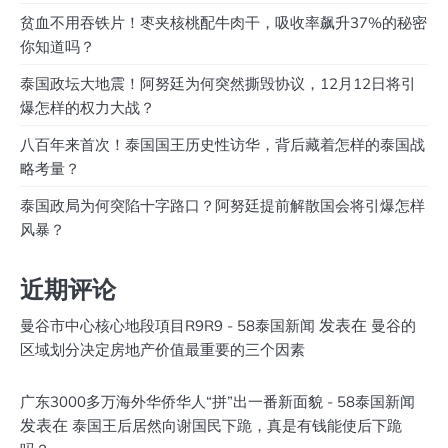
贫血不用吞铁片！枣夹核桃配牛肉干，吸收率飙升37%的秘密
你知道吗？
泰国政坛大地震！阿努廷为何突然撕毁协议，12月12日将引
爆怎样的权力大战？
八百年来首次！泰国国王历史性访华，背后藏着怎样的泰国战
略考量？
泰国政局为何突陷十字路口？阿努廷提前解散国会将引爆怎样
风暴？
近期评论
发表在
曼谷市中心核心地段項目R9R9 - 58泰国新闻
曼谷的
区域划分决定房地产价值最重要的三个因素
广东3000多万海外华侨华人“拼”出一番新面貌 - 58泰国新闻
发表在
泰国王后居然向谢国民下跪，真是有钱能使后下跪