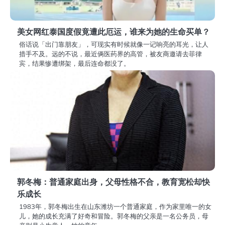
美女网红泰国度假竟遭此厄运，谁来为她的生命买单？
俗话说「出门靠朋友」，可现实有时候就像一记响亮的耳光，让人
措手不及。远的不说，最近俩医药界的高管，被友商邀请去菲律
宾，结果惨遭绑架，最后连命都没了。
郭冬梅：普通家庭出身，父母性格不合，教育宽松却快
乐成长
1983年，郭冬梅出生在山东潍坊一个普通家庭，作为家里唯一的女
儿，她的成长充满了好奇和冒险。郭冬梅的父亲是一名公务员，母