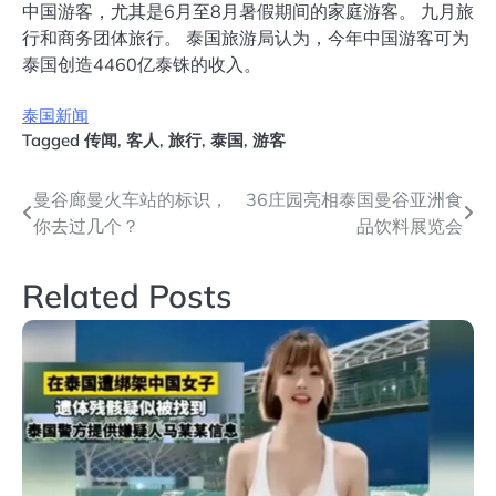
中国游客，尤其是6月至8月暑假期间的家庭游客。 九月旅
行和商务团体旅行。 泰国旅游局认为，今年中国游客可为
泰国创造4460亿泰铢的收入。
泰国新闻
Tagged
传闻
,
客人
,
旅行
,
泰国
,
游客
文
曼谷廊曼火车站的标识，
36庄园亮相泰国曼谷亚洲食
你去过几个？
品饮料展览会
章
导
Related Posts
航