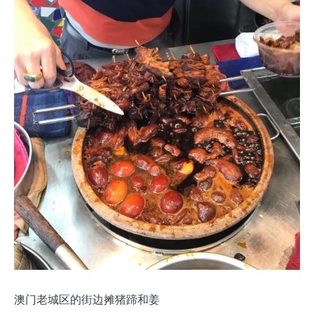
澳门老城区的街边摊猪蹄和姜