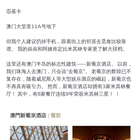
⑤基卡
澳门大堂里11A号地下
但我个人建议扔掉手机，跟着街上的邻居去觅食比较靠
谱。 我的叔叔和阿姨肯定比米其林专家更了解大排档。
这里还有澳门半岛的标志性建筑——新葡京酒店。 以前，
我们珠海人去澳门，只会说“去葡京”。 老葡京的辉煌已不
复存在，随着威尼斯人等大型娱乐酒店的崛起，新葡京也
不再具有吸引力。 然而，新葡京酒店却拥有3家米其林餐
厅！ 其中，有8家餐厅连续9年荣获米其林三星！ ！