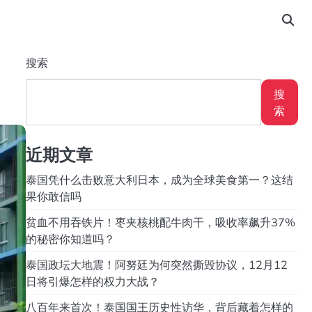
搜索
搜
索
近期文章
泰国凭什么击败意大利日本，成为全球美食第一？这结
果你敢信吗
贫血不用吞铁片！枣夹核桃配牛肉干，吸收率飙升37%
的秘密你知道吗？
泰国政坛大地震！阿努廷为何突然撕毁协议，12月12
日将引爆怎样的权力大战？
八百年来首次！泰国国王历史性访华，背后藏着怎样的