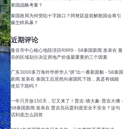
泰国战略考量？
泰国政局为何突陷十字路口？阿努廷提前解散国会将引
爆怎样风暴？
近期评论
曼谷市中心核心地段項目R9R9 - 58泰国新闻
发表在
曼
谷的区域划分决定房地产价值最重要的三个因素
广东3000多万海外华侨华人“拼”出一番新面貌 - 58泰国
新闻
发表在
泰国王后居然向谢国民下跪，真是有钱能
使后下跪吗？
一年只开放150天，它又来了！普吉-骑大象-普吉大佛 -
58泰国新闻
发表在
普吉岛玩耍到底安全不安全？这句
话到底怎么回答