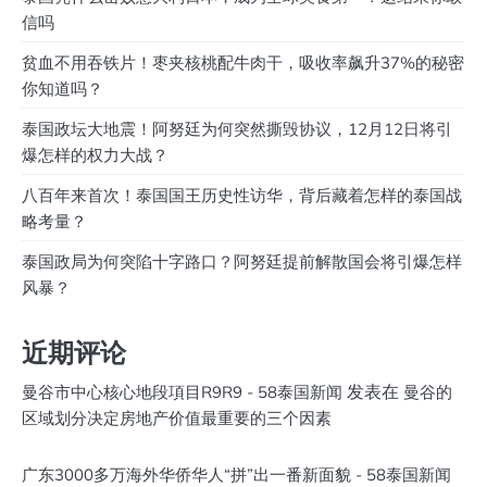
信吗
贫血不用吞铁片！枣夹核桃配牛肉干，吸收率飙升37%的秘密
你知道吗？
泰国政坛大地震！阿努廷为何突然撕毁协议，12月12日将引
爆怎样的权力大战？
八百年来首次！泰国国王历史性访华，背后藏着怎样的泰国战
略考量？
泰国政局为何突陷十字路口？阿努廷提前解散国会将引爆怎样
风暴？
近期评论
发表在
曼谷市中心核心地段項目R9R9 - 58泰国新闻
曼谷的
区域划分决定房地产价值最重要的三个因素
广东3000多万海外华侨华人“拼”出一番新面貌 - 58泰国新闻