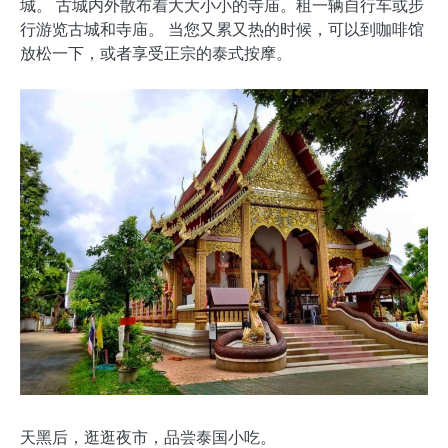
城。 古城内外散布着大大小小的寺庙。租一辆自行车或步
行游览古城和寺庙。 当您又累又热的时候，可以到咖啡馆
放松一下，或者享受正宗的泰式按摩。
天黑后，逛逛夜市，品尝泰国小吃。