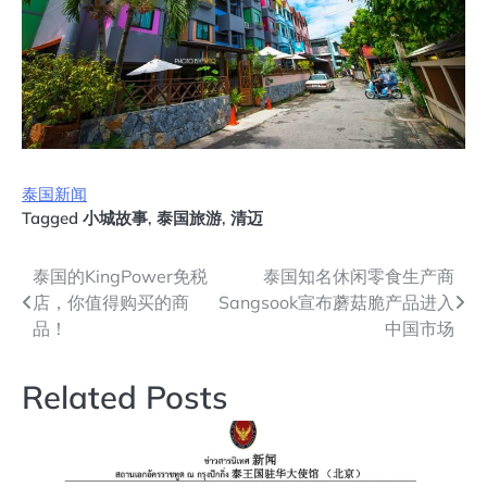
泰国新闻
Tagged
小城故事
,
泰国旅游
,
清迈
文
泰国的KingPower免税
泰国知名休闲零食生产商
店，你值得购买的商
Sangsook宣布蘑菇脆产品进入
章
品！
中国市场
导
Related Posts
航