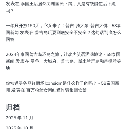
发表在
泰国王后居然向谢国民下跪，真是有钱能使后下跪
吗？
一年只开放150天，它又来了！普吉-骑大象-普吉大佛 - 58泰
发表在
国新闻
普吉岛玩耍到底安全不安全？这句话到底怎么
回答
2024年泰国普吉岛环岛之旅，让欢声笑语洒满旅途 - 58泰国
发表在
新闻
曼谷、大城府、普吉岛、斯米兰群岛和芭提雅等
地
你知道曼谷网红商场Iconsiam是什么样子的吗？ - 58泰国新
发表在
闻
百万粉丝女网红遭诈骗集团软禁
归档
2025 年 11 月
2025 年 10 月