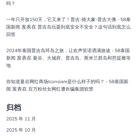
吗？
一年只开放150天，它又来了！普吉-骑大象-普吉大佛 - 58泰
发表在
国新闻
普吉岛玩耍到底安全不安全？这句话到底怎么
回答
2024年泰国普吉岛环岛之旅，让欢声笑语洒满旅途 - 58泰国
发表在
新闻
曼谷、大城府、普吉岛、斯米兰群岛和芭提雅等
地
你知道曼谷网红商场Iconsiam是什么样子的吗？ - 58泰国新
发表在
闻
百万粉丝女网红遭诈骗集团软禁
归档
2025 年 11 月
2025 年 10 月