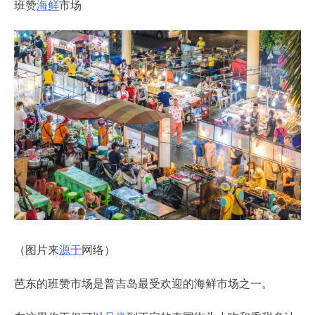
班赞
海鲜
市场
（图片来
源于
网络）
芭东的班赞市场是普吉岛最受欢迎的海鲜市场之一。