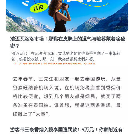
清迈瓦洛洛市场！那黏在皮肤上的湿气与喧嚣藏着啥秘
密？
清迈日记｜在瓦洛洛市场，卖花的老奶奶往我手里塞了一串茉莉
花，笑着没收钱，那一刻，我突然很想念我外婆。
游客带三条香烟入境泰国遭罚款1.5万元！你家附近有