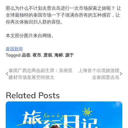
那么为什么不计划去普吉岛进行一次市场探索之旅呢？ 让
全球最独特的泰国市场一下子填满你所有的五种感官，让
你再次体验回归人群的喜悦。
本文部分图片来自网络。
泰国新闻
Tagged
品尝
,
夜市
,
度假
,
海鲜
,
源于
文
泰国广西总商会副主席：东南亚
上海首个出境旅游团
建材市场发展空间很大
去泰国普吉岛
章
导
Related Posts
航