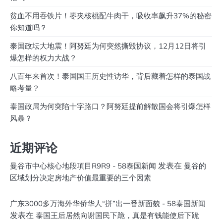
贫血不用吞铁片！枣夹核桃配牛肉干，吸收率飙升37%的秘密
你知道吗？
泰国政坛大地震！阿努廷为何突然撕毁协议，12月12日将引
爆怎样的权力大战？
八百年来首次！泰国国王历史性访华，背后藏着怎样的泰国战
略考量？
泰国政局为何突陷十字路口？阿努廷提前解散国会将引爆怎样
风暴？
近期评论
发表在
曼谷市中心核心地段項目R9R9 - 58泰国新闻
曼谷的
区域划分决定房地产价值最重要的三个因素
广东3000多万海外华侨华人“拼”出一番新面貌 - 58泰国新闻
发表在
泰国王后居然向谢国民下跪，真是有钱能使后下跪