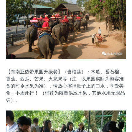
【东南亚热带果园升级餐】（含榴莲）：木瓜、番石榴、
香蕉、西瓜、芒果、火龙果等（注：以果园实际为游客准
备的时令水果为准），请放心擦掉肚子上的口水，享受美
食，不虚此行！ （榴莲为限量供应水果，其他水果无限品
尝）。