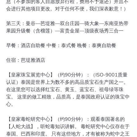
息（不参加的客人自愿放弃行程，费用不予退还）并且不
会进行其他项目更改。对于任何不便，我们深表歉意！）
第三天：曼谷—芭堤雅—双台庄园—骑大象—东南亚热带
果园升级餐（含榴莲）—富贵金屋—顶级夜场秀三合一
早餐：酒店自助餐 中餐：泰式餐 晚餐：泰爽自助餐
住宿：芭堤雅酒店
【皇家珠宝展览中心】（约90分钟）：（ISO-9001质量
认证）泰国是世界上为数不多的高品质宝石生产国之一。
在这里您可以选择红宝石、黄玉、蓝宝石、祖母绿等珠
宝。 这里的做工精致，品质高，是泰国政府认证的珠宝中
心。
【皇家毒蛇研究中心】（约90分钟）：观看泰国著名的
【人蛇大战】，听蛇毒知识讲解。 毒蛇研究中心仅存在于
泰国、巴西和印度。 只有这些地方，才有被称为蛇中之王