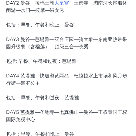
DAY2 曼谷—拉玛王朝
大皇宫
—玉佛寺—湄南河长尾船休
闲游—水门—按摩—淑女秀
包括：早餐、午餐和晚上：曼谷
DAY3 曼谷—芭堤雅—双台庄园—骑大象—东南亚热带果
园升级餐（含榴莲）—顶级三合一夜秀
包括; 早餐、午餐和过夜：芭堤雅
DAY4 芭堤雅—快艇游览两岛—杜拉拉水上市场和风月步
行街—暹罗公主
包括：早餐、午餐和过夜：芭堤雅
DAY5 芭提雅—圣地寺—七真佛山—曼谷—王权泰国王权
国际免税中心
包括：早餐、午餐和晚上：曼谷