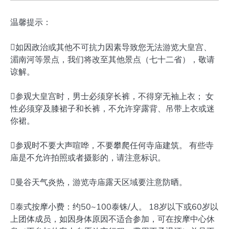
温馨提示：
如因政治或其他不可抗力因素导致您无法游览大皇宫、
湄南河等景点，我们将改至其他景点（七十二省），敬请
谅解。
参观大皇宫时，男士必须穿长裤，不得穿无袖上衣； 女
性必须穿及膝裙子和长裤，不允许穿露背、吊带上衣或迷
你裙。
参观时不要大声喧哗，不要攀爬任何寺庙建筑。 有些寺
庙是不允许拍照或者摄影的，请注意标识。
曼谷天气炎热，游览寺庙露天区域要注意防晒。
泰式按摩小费：约50~100泰铢/人。 18岁以下或60岁以
上团体成员，如因身体原因不适合参加，可在按摩中心休