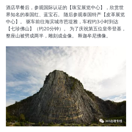
酒店早餐后，参观国际认证的【珠宝展览中心】，欣赏世
界知名的泰国红、蓝宝石。 随后参观泰国特产【皮革展览
中心】。 驱车前往海滨城市芭堤雅，车程约3小时到达
【七珍佛山】（约20分钟）。 为了庆祝第五位皇帝登基，
整座山被劈成两半，雕刻成金像。 释迦牟尼佛像。