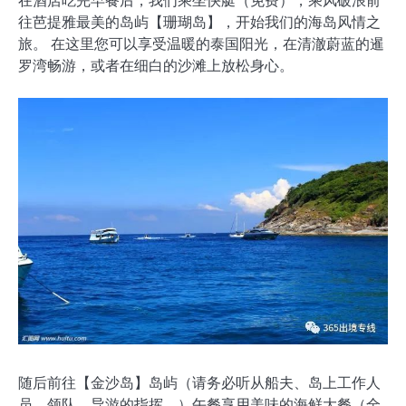
往芭提雅最美的岛屿【珊瑚岛】，开始我们的海岛风情之
旅。 在这里您可以享受温暖的泰国阳光，在清澈蔚蓝的暹
罗湾畅游，或者在细白的沙滩上放松身心。
随后前往【金沙岛】岛屿（请务必听从船夫、岛上工作人
员、领队、导游的指挥。）午餐享用美味的海鲜大餐（全