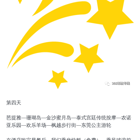
第四天
芭提雅—珊瑚岛—金沙蜜月岛—泰式宫廷传统按摩—农诺
亚乐园—欢乐羊场—枫越步行街—东莞公主游轮
在酒店吃完早餐后，我们乘坐快艇（免费），乘风破浪前