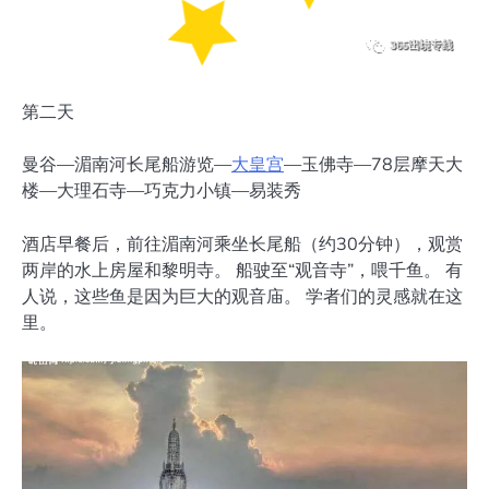
第二天
曼谷—湄南河长尾船游览—
大皇宫
—玉佛寺—78层摩天大
楼—大理石寺—巧克力小镇—易装秀
酒店早餐后，前往湄南河乘坐长尾船（约30分钟），观赏
两岸的水上房屋和黎明寺。 船驶至“观音寺”，喂千鱼。 有
人说，这些鱼是因为巨大的观音庙。 学者们的灵感就在这
里。