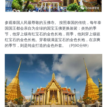
参观泰国人民最尊敬的玉佛寺。 按照泰国的传统，每年泰
国国王都会亲自为全绿的国宝玉佛更换袈裟：炎热的季
节，他穿上镶有红宝石的金色长袍，雨季，他则穿上镶嵌
红宝石的金色长袍。穿着镶满蓝宝石的金色长袍，在凉爽
的季节，则是纯金打造的金色外套。 （约90分钟）