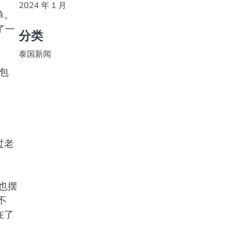
2024 年 1 月
单。
了一
分类
泰国新闻
包
过老
也摆
不
在了