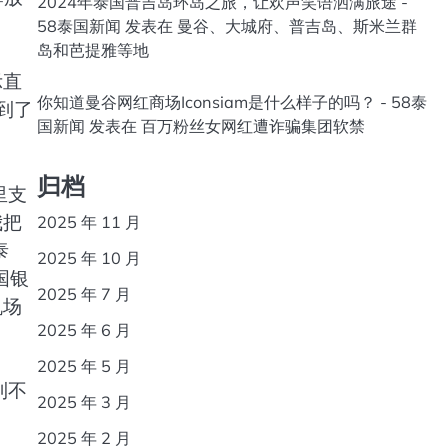
2024年泰国普吉岛环岛之旅，让欢声笑语洒满旅途 -
58泰国新闻
发表在
曼谷、大城府、普吉岛、斯米兰群
岛和芭提雅等地
示直
你知道曼谷网红商场Iconsiam是什么样子的吗？ - 58泰
到了
国新闻
发表在
百万粉丝女网红遭诈骗集团软禁
归档
里支
我把
2025 年 11 月
泰
2025 年 10 月
国银
2025 年 7 月
机场
2025 年 6 月
2025 年 5 月
到不
2025 年 3 月
2025 年 2 月