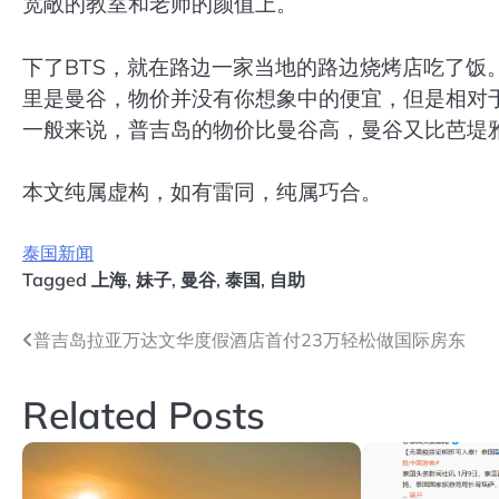
宽敞的教室和老师的颜值上。
下了BTS，就在路边一家当地的路边烧烤店吃了饭。
里是曼谷，物价并没有你想象中的便宜，但是相对
一般来说，普吉岛的物价比曼谷高，曼谷又比芭堤
本文纯属虚构，如有雷同，纯属巧合。
泰国新闻
Tagged
上海
,
妹子
,
曼谷
,
泰国
,
自助
文
普吉岛拉亚万达文华度假酒店首付23万轻松做国际房东
章
Related Posts
导
航