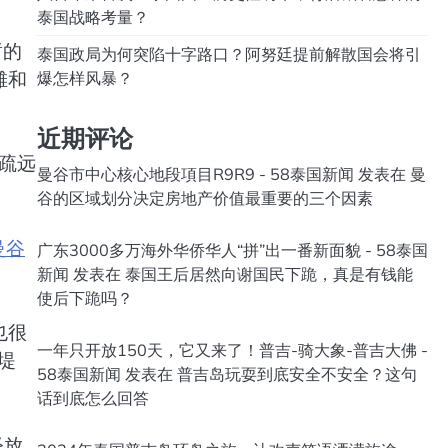
泰国战略考量？
暂的
泰国政局为何突陷十字路口？阿努廷提前解散国会将引
滩和
爆怎样风暴？
近期评论
疏远
曼谷市中心核心地段項目R9R9 - 58泰国新闻
发表在
曼
谷的区域划分决定房地产价值最重要的三个因素
曼谷
广东3000多万海外华侨华人“拼”出一番新面貌 - 58泰国
新闻
发表在
泰国王后居然向谢国民下跪，真是有钱能
使后下跪吗？
也很
一年只开放150天，它又来了！普吉-骑大象-普吉大佛 -
堤
58泰国新闻
发表在
普吉岛玩耍到底安全不安全？这句
话到底怎么回答
释放