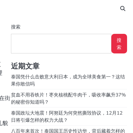
搜索
搜
索
原
近期文章
理
泰国凭什么击败意大利日本，成为全球美食第一？这结
果你敢信吗
贫血不用吞铁片！枣夹核桃配牛肉干，吸收率飙升37%
在街
的秘密你知道吗？
泰国政坛大地震！阿努廷为何突然撕毁协议，12月12
日将引爆怎样的权力大战？
礼貌
八百年来首次！泰国国王历史性访华，背后藏着怎样的