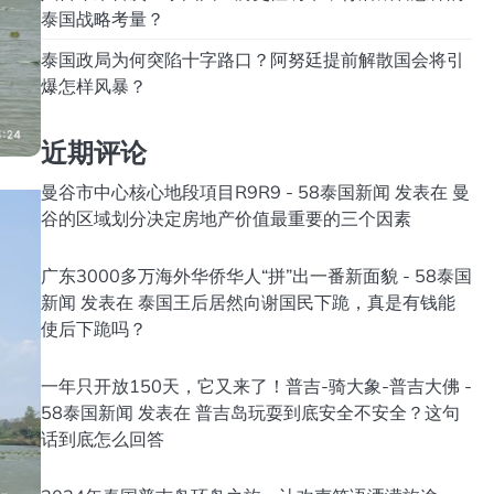
泰国战略考量？
泰国政局为何突陷十字路口？阿努廷提前解散国会将引
爆怎样风暴？
近期评论
曼谷市中心核心地段項目R9R9 - 58泰国新闻
发表在
曼
谷的区域划分决定房地产价值最重要的三个因素
广东3000多万海外华侨华人“拼”出一番新面貌 - 58泰国
新闻
发表在
泰国王后居然向谢国民下跪，真是有钱能
使后下跪吗？
一年只开放150天，它又来了！普吉-骑大象-普吉大佛 -
58泰国新闻
发表在
普吉岛玩耍到底安全不安全？这句
话到底怎么回答