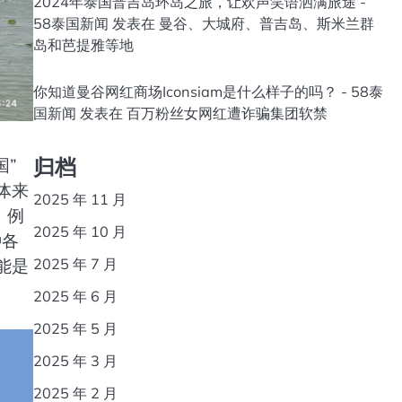
2024年泰国普吉岛环岛之旅，让欢声笑语洒满旅途 -
58泰国新闻
发表在
曼谷、大城府、普吉岛、斯米兰群
岛和芭提雅等地
你知道曼谷网红商场Iconsiam是什么样子的吗？ - 58泰
国新闻
发表在
百万粉丝女网红遭诈骗集团软禁
归档
国”
体来
2025 年 11 月
 例
2025 年 10 月
种各
2025 年 7 月
能是
2025 年 6 月
2025 年 5 月
2025 年 3 月
2025 年 2 月