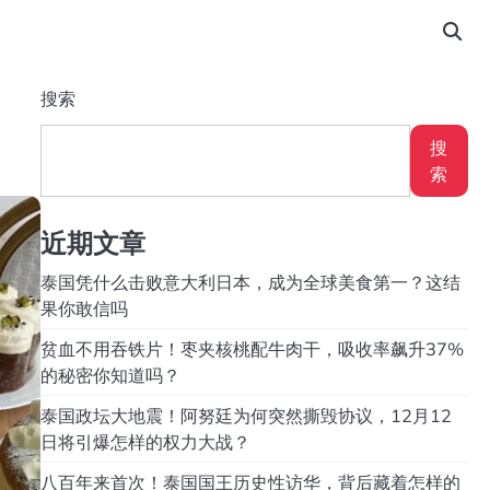
搜索
搜
索
近期文章
泰国凭什么击败意大利日本，成为全球美食第一？这结
果你敢信吗
贫血不用吞铁片！枣夹核桃配牛肉干，吸收率飙升37%
的秘密你知道吗？
泰国政坛大地震！阿努廷为何突然撕毁协议，12月12
日将引爆怎样的权力大战？
八百年来首次！泰国国王历史性访华，背后藏着怎样的