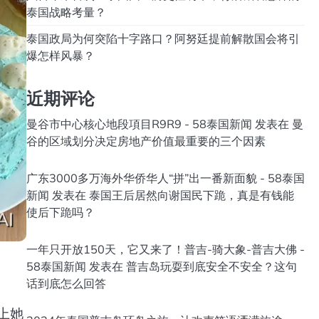
泰国战略考量？
泰国政局为何突陷十字路口？阿努廷提前解散国会将引
爆怎样风暴？
近期评论
曼谷市中心核心地段項目R9R9 - 58泰国新闻
发表在
曼
谷的区域划分决定房地产价值最重要的三个因素
广东3000多万海外华侨华人“拼”出一番新面貌 - 58泰国
新闻
发表在
泰国王后居然向谢国民下跪，真是有钱能
使后下跪吗？
一年只开放150天，它又来了！普吉-骑大象-普吉大佛 -
58泰国新闻
发表在
普吉岛玩耍到底安全不安全？这句
话到底怎么回答
爱上她