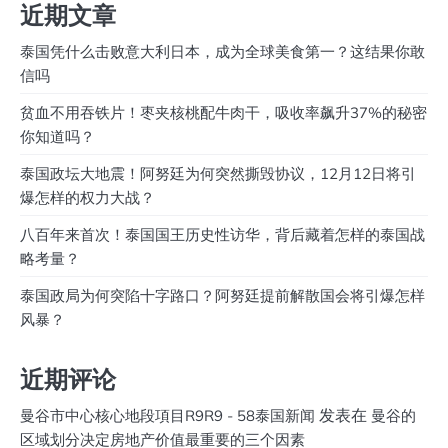
近期文章
泰国凭什么击败意大利日本，成为全球美食第一？这结果你敢
信吗
贫血不用吞铁片！枣夹核桃配牛肉干，吸收率飙升37%的秘密
你知道吗？
泰国政坛大地震！阿努廷为何突然撕毁协议，12月12日将引
爆怎样的权力大战？
八百年来首次！泰国国王历史性访华，背后藏着怎样的泰国战
略考量？
泰国政局为何突陷十字路口？阿努廷提前解散国会将引爆怎样
风暴？
近期评论
发表在
曼谷市中心核心地段項目R9R9 - 58泰国新闻
曼谷的
区域划分决定房地产价值最重要的三个因素