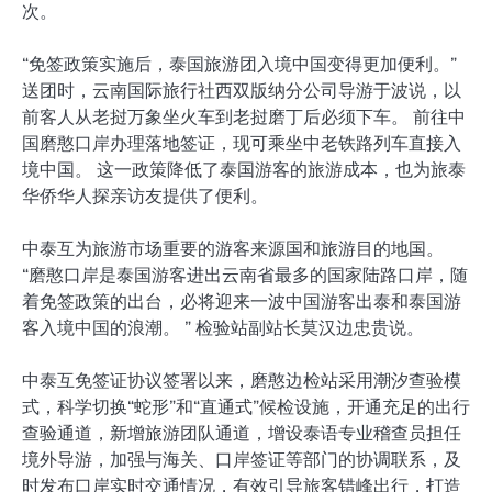
次。
“免签政策实施后，泰国旅游团入境中国变得更加便利。”
送团时，云南国际旅行社西双版纳分公司导游于波说，以
前客人从老挝万象坐火车到老挝磨丁后必须下车。 前往中
国磨憨口岸办理落地签证，现可乘坐中老铁路列车直接入
境中国。 这一政策降低了泰国游客的旅游成本，也为旅泰
华侨华人探亲访友提供了便利。
中泰互为旅游市场重要的游客来源国和旅游目的地国。
“磨憨口岸是泰国游客进出云南省最多的国家陆路口岸，随
着免签政策的出台，必将迎来一波中国游客出泰和泰国游
客入境中国的浪潮。 ” 检验站副站长莫汉边忠贵说。
中泰互免签证协议签署以来，磨憨边检站采用潮汐查验模
式，科学切换“蛇形”和“直通式”候检设施，开通充足的出行
查验通道，新增旅游团队通道，增设泰语专业稽查员担任
境外导游，加强与海关、口岸签证等部门的协调联系，及
时发布口岸实时交通情况，有效引导旅客错峰出行，打造