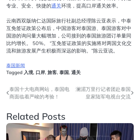
专业、安全、快捷的
通关
环境，提高口岸通关效率。
云南西双版纳仁达国际旅行社副总经理陈云亚表示，中泰
互免签证政策公布后，中国游客对泰国游、泰国游客对中
国游的询问量大幅增加，公司接到的泰国旅游团订单量同
比约增长。 50%。 “互免签证政策的实施将对两国文化交
流和旅游发展产生积极而深远的影响。”陈云亚说。
泰国新闻
Tagged
入境
,
口岸
,
旅客
,
泰国
,
通关
文
泰国十大电商网站，泰国电
澜湄万里行记者团赴泰国
商面临着严峻的考验！
皇家陆军电视台交流
章
导
Related Posts
航