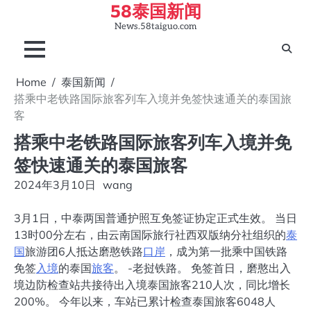
58泰国新闻
Skip
to
News.58taiguo.com
content
Home
泰国新闻
搭乘中老铁路国际旅客列车入境并免签快速通关的泰国旅
客
搭乘中老铁路国际旅客列车入境并免
签快速通关的泰国旅客
2024年3月10日
wang
3月1日，中泰两国普通护照互免签证协定正式生效。 当日
13时00分左右，由云南国际旅行社西双版纳分社组织的
泰
国
旅游团6人抵达磨憨铁路
口岸
，成为第一批乘中国铁路
免签
入境
的泰国
旅客
。 -老挝铁路。 免签首日，磨憨出入
境边防检查站共接待出入境泰国旅客210人次，同比增长
200%。 今年以来，车站已累计检查泰国旅客6048人