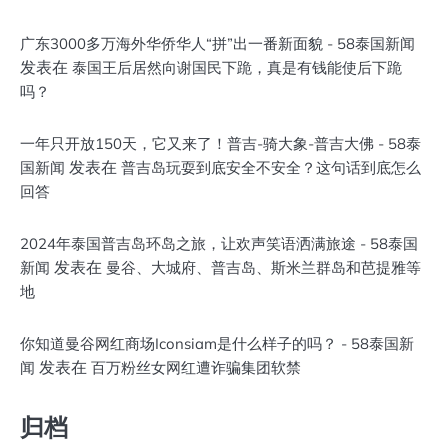
广东3000多万海外华侨华人“拼”出一番新面貌 - 58泰国新闻
发表在
泰国王后居然向谢国民下跪，真是有钱能使后下跪
吗？
一年只开放150天，它又来了！普吉-骑大象-普吉大佛 - 58泰
发表在
国新闻
普吉岛玩耍到底安全不安全？这句话到底怎么
回答
2024年泰国普吉岛环岛之旅，让欢声笑语洒满旅途 - 58泰国
发表在
新闻
曼谷、大城府、普吉岛、斯米兰群岛和芭提雅等
地
你知道曼谷网红商场Iconsiam是什么样子的吗？ - 58泰国新
发表在
闻
百万粉丝女网红遭诈骗集团软禁
归档