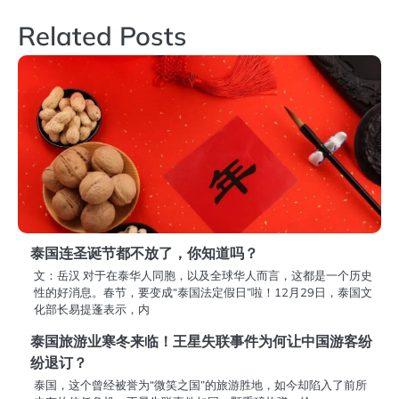
导
Related Posts
航
泰国连圣诞节都不放了，你知道吗？
文：岳汉 对于在泰华人同胞，以及全球华人而言，这都是一个历史
性的好消息。春节，要变成“泰国法定假日”啦！12月29日，泰国文
化部长易提蓬表示，内
泰国旅游业寒冬来临！王星失联事件为何让中国游客纷
纷退订？
泰国，这个曾经被誉为“微笑之国”的旅游胜地，如今却陷入了前所