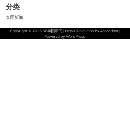
分类
泰国新闻
Copyright © 2026
58泰国新闻
| News Revolution by
Ascendoor
|
Powered by
WordPress
.