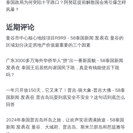
泰国政局为何突陷十字路口？阿努廷提前解散国会将引爆怎样
风暴？
近期评论
发表在
曼谷市中心核心地段項目R9R9 - 58泰国新闻
曼谷的
区域划分决定房地产价值最重要的三个因素
广东3000多万海外华侨华人“拼”出一番新面貌 - 58泰国新闻
发表在
泰国王后居然向谢国民下跪，真是有钱能使后下跪
吗？
一年只开放150天，它又来了！普吉-骑大象-普吉大佛 - 58泰
发表在
国新闻
普吉岛玩耍到底安全不安全？这句话到底怎么
回答
2024年泰国普吉岛环岛之旅，让欢声笑语洒满旅途 - 58泰国
发表在
新闻
曼谷、大城府、普吉岛、斯米兰群岛和芭提雅等