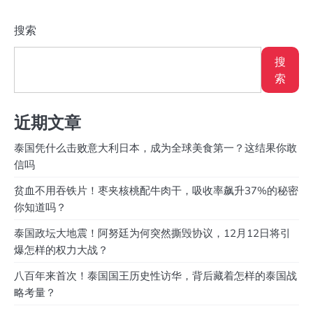
搜索
搜
索
近期文章
泰国凭什么击败意大利日本，成为全球美食第一？这结果你敢
信吗
贫血不用吞铁片！枣夹核桃配牛肉干，吸收率飙升37%的秘密
你知道吗？
泰国政坛大地震！阿努廷为何突然撕毁协议，12月12日将引
爆怎样的权力大战？
八百年来首次！泰国国王历史性访华，背后藏着怎样的泰国战
略考量？