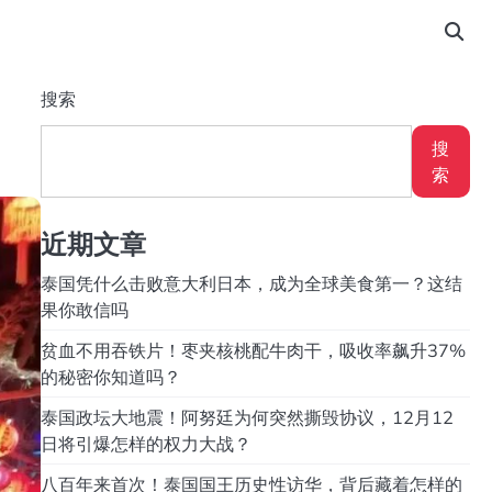
搜索
搜
索
近期文章
泰国凭什么击败意大利日本，成为全球美食第一？这结
果你敢信吗
贫血不用吞铁片！枣夹核桃配牛肉干，吸收率飙升37%
的秘密你知道吗？
泰国政坛大地震！阿努廷为何突然撕毁协议，12月12
日将引爆怎样的权力大战？
八百年来首次！泰国国王历史性访华，背后藏着怎样的