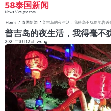
58泰国新闻
Skip
to
News.58taiguo.com
content
Home
泰国新闻
普吉岛的夜生活，我得毫不犹豫地告诉
普吉岛的夜生活，我得毫不
2024年3月12日
wang