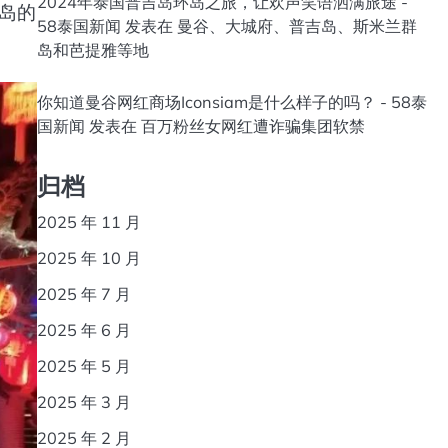
2024年泰国普吉岛环岛之旅，让欢声笑语洒满旅途 -
岛的
58泰国新闻
发表在
曼谷、大城府、普吉岛、斯米兰群
岛和芭提雅等地
你知道曼谷网红商场Iconsiam是什么样子的吗？ - 58泰
国新闻
发表在
百万粉丝女网红遭诈骗集团软禁
归档
2025 年 11 月
2025 年 10 月
2025 年 7 月
2025 年 6 月
2025 年 5 月
2025 年 3 月
2025 年 2 月