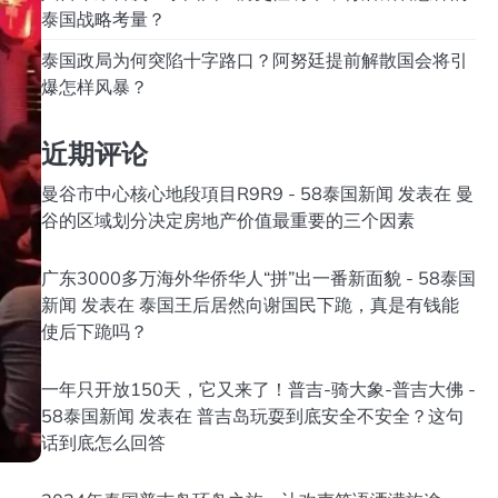
泰国战略考量？
泰国政局为何突陷十字路口？阿努廷提前解散国会将引
爆怎样风暴？
近期评论
曼谷市中心核心地段項目R9R9 - 58泰国新闻
发表在
曼
谷的区域划分决定房地产价值最重要的三个因素
广东3000多万海外华侨华人“拼”出一番新面貌 - 58泰国
新闻
发表在
泰国王后居然向谢国民下跪，真是有钱能
使后下跪吗？
一年只开放150天，它又来了！普吉-骑大象-普吉大佛 -
58泰国新闻
发表在
普吉岛玩耍到底安全不安全？这句
话到底怎么回答