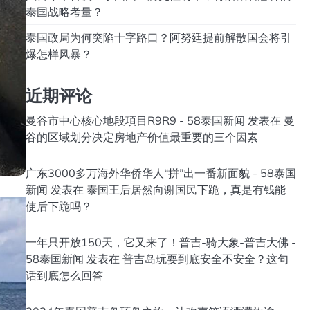
泰国战略考量？
泰国政局为何突陷十字路口？阿努廷提前解散国会将引
爆怎样风暴？
近期评论
曼谷市中心核心地段項目R9R9 - 58泰国新闻
发表在
曼
谷的区域划分决定房地产价值最重要的三个因素
广东3000多万海外华侨华人“拼”出一番新面貌 - 58泰国
新闻
发表在
泰国王后居然向谢国民下跪，真是有钱能
使后下跪吗？
一年只开放150天，它又来了！普吉-骑大象-普吉大佛 -
58泰国新闻
发表在
普吉岛玩耍到底安全不安全？这句
话到底怎么回答