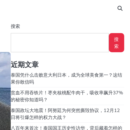
搜索
搜
索
近期文章
泰国凭什么击败意大利日本，成为全球美食第一？这结
果你敢信吗
贫血不用吞铁片！枣夹核桃配牛肉干，吸收率飙升37%
的秘密你知道吗？
泰国政坛大地震！阿努廷为何突然撕毁协议，12月12
日将引爆怎样的权力大战？
八百年来首次！泰国国王历史性访华，背后藏着怎样的