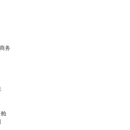
商务
来
务舱
到