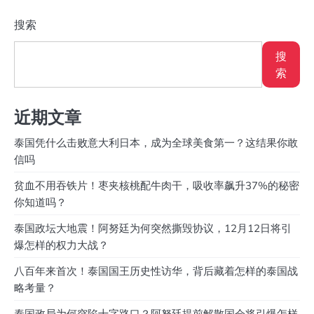
搜索
搜
索
近期文章
泰国凭什么击败意大利日本，成为全球美食第一？这结果你敢
信吗
贫血不用吞铁片！枣夹核桃配牛肉干，吸收率飙升37%的秘密
你知道吗？
泰国政坛大地震！阿努廷为何突然撕毁协议，12月12日将引
爆怎样的权力大战？
八百年来首次！泰国国王历史性访华，背后藏着怎样的泰国战
略考量？
泰国政局为何突陷十字路口？阿努廷提前解散国会将引爆怎样