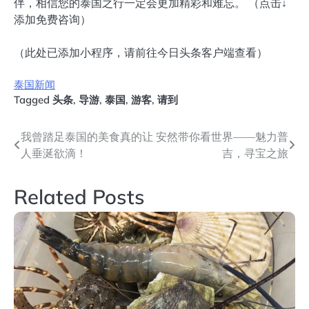
伴，相信您的泰国之行一定会更加精彩和难忘。 （点击↓
添加免费咨询）
（此处已添加小程序，请前往今日头条客户端查看）
泰国新闻
Tagged
头条
,
导游
,
泰国
,
游客
,
请到
文
我曾踏足泰国的美食真的让
安然带你看世界——魅力普
人垂涎欲滴！
吉，寻宝之旅
章
导
Related Posts
航