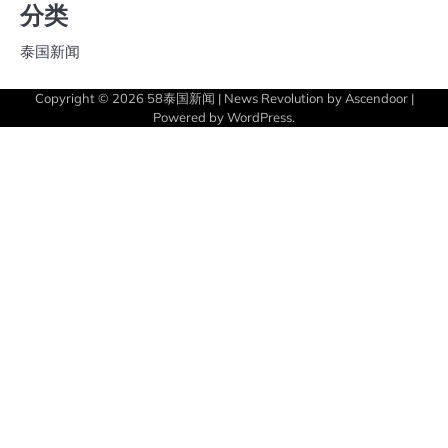
分类
泰国新闻
Copyright © 2026
58泰国新闻
| News Revolution by
Ascendoor
|
Powered by
WordPress
.