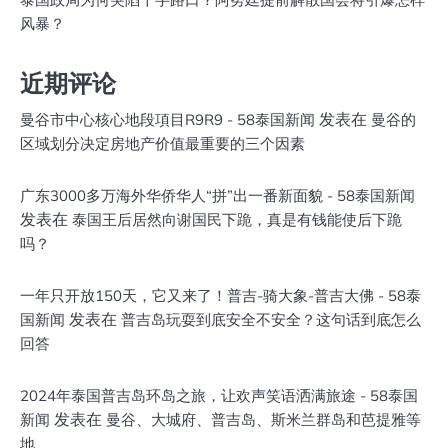
风暴？
近期评论
发表在
曼谷市中心核心地段項目R9R9 - 58泰国新闻
曼谷的
区域划分决定房地产价值最重要的三个因素
广东3000多万海外华侨华人“拼”出一番新面貌 - 58泰国新闻
发表在
泰国王后居然向谢国民下跪，真是有钱能使后下跪
吗？
一年只开放150天，它又来了！普吉-骑大象-普吉大佛 - 58泰
发表在
国新闻
普吉岛玩耍到底安全不安全？这句话到底怎么
回答
2024年泰国普吉岛环岛之旅，让欢声笑语洒满旅途 - 58泰国
发表在
新闻
曼谷、大城府、普吉岛、斯米兰群岛和芭提雅等
地