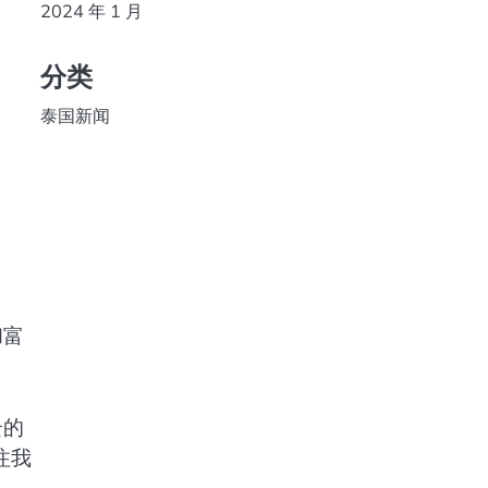
2024 年 1 月
分类
泰国新闻
和富
云的
注我