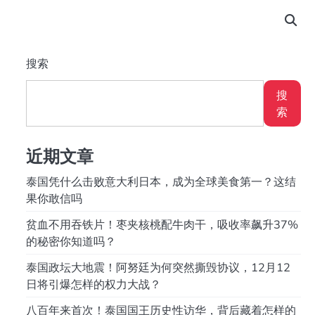
搜索
搜
索
近期文章
泰国凭什么击败意大利日本，成为全球美食第一？这结
果你敢信吗
贫血不用吞铁片！枣夹核桃配牛肉干，吸收率飙升37%
的秘密你知道吗？
泰国政坛大地震！阿努廷为何突然撕毁协议，12月12
日将引爆怎样的权力大战？
八百年来首次！泰国国王历史性访华，背后藏着怎样的